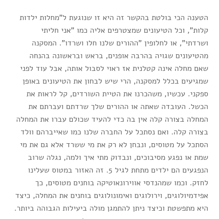
הטענה הכי בולטת בהקשר זה היא זו שנוגעת ל"מחלות ילדות
קלות", וכל הטיעונים שמצטרפים אליה כמו "אני חליתי
ושרדתי", או לחלופין "ההורים שלנו חלו ושרדו". המסקנה
מהטיעונים שגויה בהרבה אופנים, בראש ובראשונה בהנחה
שאם מחלה אינה קטלנית אז ראוי לסבול אותה, אבל עוד לפני
שמגיעים בכלל למסקנה, הרי שיש לבחון את הטיעונים באופן
ספקני. עכשיו, משהכרנו את הטיית השורדים, קל לראות את
הכשל. העובדה שאתה או ההורים שלך שרדתם ועברתם את
המחלה בצורה קלה אין בה כדי להעיד שכולם עברו את המחלה
בצורה קלה. ואם נסתכל על החברה שלנו כמו שאייברהם וולד
הסתכל על מטוסים, ונבחן לא רק את מי ששרד אלא גם את מי
שמת או נפגע מסיבוכים, ונבדוק מתי איך ולמה, נגלה שרוב
הנפגעים הם ילדים מתחת לגיל 5. זה האזור במטוס שעלינו
לחזק. וכמו שמהנדסי אווירונאוטיקה בוחנים מטוסים, כך
אפידמיולוגים, וירולוגים ואימונולוגים בוחנים את המחלה, כיצד
היא מתפשטת וכיצד ניתן להתמגן מולה ביעילות הגבוהה ביותר.