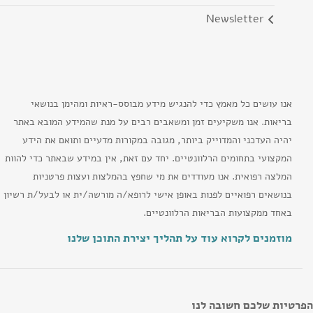
newsletter
אנו עושים כל מאמץ כדי להנגיש מידע מבוסס-ראיות ומהימן בנושאי
בריאות. אנו משקיעים זמן ומשאבים רבים על מנת שהמידע המובא באתר
יהיה העדכני והמדוייק ביותר, מגובה במקורות מדעיים ותואם את הידע
המקצועי בתחומים הרלוונטיים. יחד עם זאת, אין במידע שבאתר כדי להוות
המלצה רפואית. אנו מעודדים את מי שחפץ בהמלצות ועצות פרטניות
בנושאים רפואיים לפנות באופן אישי לרופא/ה מורשה/ית או לבעל/ת רשיון
באחד ממקצועות הבריאות הרלוונטיים.
מוזמנים לקרוא עוד על תהליך יצירת התוכן שלנו
הפרטיות שלכם חשובה לנו