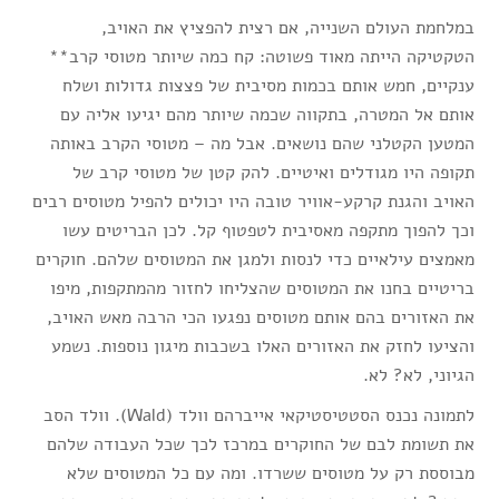
במלחמת העולם השנייה, אם רצית להפציץ את האויב,
הטקטיקה הייתה מאוד פשוטה: קח כמה שיותר מטוסי קרב**
ענקיים, חמש אותם בכמות מסיבית של פצצות גדולות ושלח
אותם אל המטרה, בתקווה שכמה שיותר מהם יגיעו אליה עם
המטען הקטלני שהם נושאים. אבל מה – מטוסי הקרב באותה
תקופה היו מגודלים ואיטיים. להק קטן של מטוסי קרב של
האויב והגנת קרקע-אוויר טובה היו יכולים להפיל מטוסים רבים
וכך להפוך מתקפה מאסיבית לטפטוף קל. לכן הבריטים עשו
מאמצים עילאיים כדי לנסות ולמגן את המטוסים שלהם. חוקרים
בריטיים בחנו את המטוסים שהצליחו לחזור מהמתקפות, מיפו
את האזורים בהם אותם מטוסים נפגעו הכי הרבה מאש האויב,
והציעו לחזק את האזורים האלו בשכבות מיגון נוספות. נשמע
הגיוני, לא? לא.
לתמונה נכנס הסטטיסטיקאי אייברהם וולד (Wald). וולד הסב
את תשומת לבם של החוקרים במרכז לכך שכל העבודה שלהם
מבוססת רק על מטוסים ששרדו. ומה עם כל המטוסים שלא