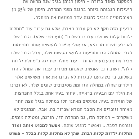
המסקנה מאוד ברורה – חיסון הניתן בגיל שנה מראה את
היעילות הגבוהה ביותר בהגנה מפני המחלה. חיסון של 95% מן
האוכלוסייה מוביל להגנת עדר המונעת את המחלה.
הרעיון הזה תקף לא רק עבור חצבת, אלא גם עבור עוד "מחלות
ילדות קלות שכולנו עברנו בשלום" (חוץ ממי שלא). הדור שלי
לא ידע חצבת מה היא, אז אולי אפשר להאשים אותו בתמימות
לגבי המחלה הזו ותופעות הלוואי הקשות שלה, אבל הדור שלנו
מכיר את אבעבועות הרוח – עוד מחלה שתויגה כ"מחלת ילדות
קלה". ושוב רוב האנשים שאנחנו מכירים עברו את המחלה הזו
בשלום, כי כשהגענו לבגרות לא זכרנו את אחד משישים אלף
הילדים שחלה במחלה הזו ומת מסיבוכים שונים שלה. לא זכרנו
את הילד עם הבעיה בראייה, עיוור בעין אחת בגלל התפרצות
של הווירוס בעין. ומעטים מאתנו חלו במחלה בגיל קצת יותר
מאוחר וזוכרים את הסבל הנורא שכרוך בה. אבל, הנתונים לא
משקרים – המחלה הזו, גם המחלה הזו, הורגת, ומטילה מומים,
וגורמת לסבל… ואפשר למנוע אותה.
אפשר למנוע אותה ועוד
מחלות ילדות קלות רבות, שהן לא מחלות קלות בכלל – פשוט