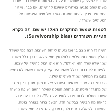
שרדו? למעשה, כשחושבים על זה המטוסים ששרדו – שרדו
משום שהם נפגעו באזורים שאינם קריטיים. אם כבר, מיגון
המטוסים צריך להיות תמונת נגטיב של מפת הפגיעות על
המטוסים ששרדו.
לטעות שעשו החוקרים האלו יש שם. זה נקרא
הטיית השורדים (Survivorship bias).
הטיה זו היא מצב בו אנו נוטים לייחס חשיבות רבה למי ששרד
תהליך מסוים ומתעלמים לחלוטין ממי שלא. בדרך כלל משום
שמי שלא שרד הוא "אילם". הוא אינו יכול להעיד על עצמו,
ולעיתים לא ברור בכלל שהוא היה קיים, משום שהוא לא נמצא
בקבוצת המחקר שמול העיניים שלנו.
נזכרתי בזה אחרי שראיתי השבוע צילום מסך מתוך דיון מוזר
של מתנגדי חיסונים. פותחת הפוסט שאלה "האם יש פה מישהו
ששרד מחלת ילדות ויכול לספר על זה?". כל בר דעת יכול
לראות מה הבעיה בבקשה הזו. הכשל ברור בצורה בוטה.
התשובה לשאלה הזו יכולה, כמובן, להגיע רק ממי ששרד