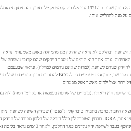
BCG, או בשמו המלא Bacillus Calmette-Guerin, הוא חיסון שפותח ב-1921 ע"י אלברט קלמט וקמיל גוארין. זהו חיסון חי מוח
 על מנת להחליש אותו.
לת השחפת, ובחלקם לא נראה שהחיסון מגן מהמחלה באופן משמעותי. נראה
אחידות. גורם אחד הוא קיומם של מספר חיידקים שהם קרובי משפחה של
 לחיידק שגורם לשחפת (למרות שאינם גורמים למחלה), ונראה שבעצמם
מתפקדים כסוג של חיסון כנגד החיידק הגורם לשחפת. מצד שני, יתכן והם מפריעים גם ל-BCG להתרבות ובכך פוגעים בפעי
יעיל יותר אצל ילדים מאשר אצל מבוגרים.
גד שחפת חוץ ריאתית (ביטויים של שחפת בעצמות או בקרומי המוח) ולא נגד
עבר עלול להראות תוצאה חיובית כוזבת בתבחין טוברקולין ("מנטו") שבודק חשיפה לשחפת. ניתן
tuberculosis אל מתחת לעור ובדיקת התגובה. למי שנחשף בעבר לשחפת יהיו נוגדנים כנגד החלבון, ולאחר 3 י