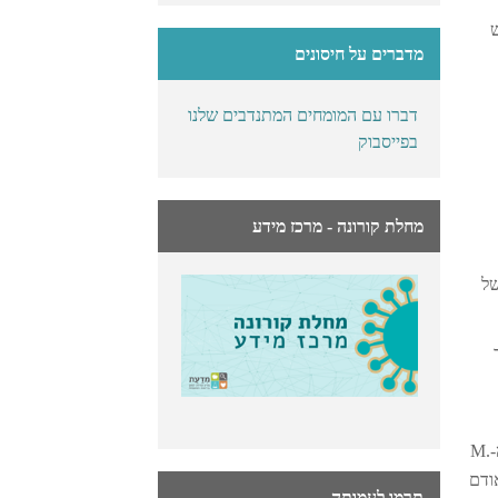
לש
מדברים על חיסונים
דברו עם המומחים המתנדבים שלנו
בפייסבוק
מחלת קורונה - מרכז מידע
לותו של
לבדוק חשיפה לשחפת אצל מי שחוסן באמצעות תבחין אחר, IGRA. תבחין הטוברקולין כולל הזרקה של חלבון מבודד של חיידק ה-M.
מים נראה בליטה ואודם
תרמו לעמותה