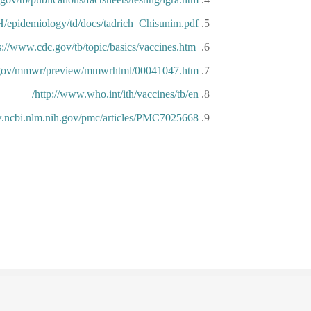
H/epidemiology/td/docs/tadrich_Chisunim.pdf
s://www.cdc.gov/tb/topic/basics/vaccines.htm
.gov/mmwr/preview/mmwrhtml/00041047.htm
http://www.who.int/ith/vaccines/tb/en/
.ncbi.nlm.nih.gov/pmc/articles/PMC7025668/