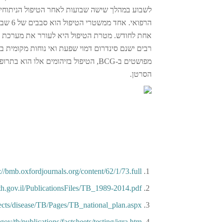
לשבוע במהלך שישה שבועות לאחר הטיפול הניתוחי.
אחת לחודש. מטרת הטיפול היא לעורר את מערכת הח
רבים ישנם סינדרום דמוי שפעת ואי נוחות מקומית בש
מפושטים ב-BCG, הטיפול בזיהומים אלו
הסרטן.
://bmb.oxfordjournals.org/content/62/1/73.full
th.gov.il/PublicationsFiles/TB_1989-2014.pdf
jects/disease/TB/Pages/TB_national_plan.aspx
ov/tb/publications/factsheets/testing/igra.htm