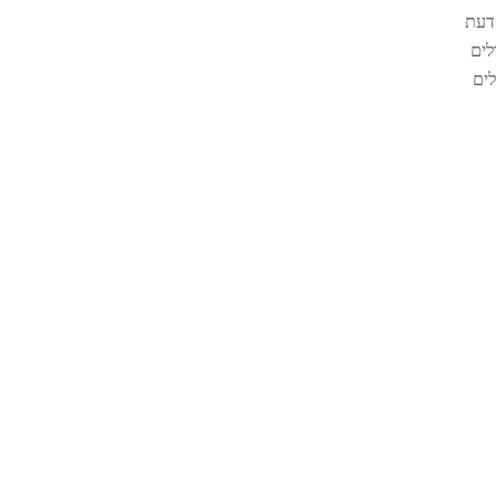
דעת
יפולים
לים