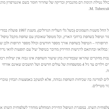
ור (שיחלפו כמובן תוך זמן קצר). תבחין ה-IGRA כולל נטילת דגימת דם מהנבדק ובדיקה של שחרור חומר בשם אינטרפרון מת
בשל עליה במספר מקרי השחפת המאובחנים בישראל החל משנות השמונים (בשל גלי העלייה הגדולים), משנת 97
ור וטיפול בשחפת ברחבי הארץ, וכל מטופל שאובחן עם שחפת מקבל טיפול
תרופותיו – הטיפול בשחפת אורך מספר חודשים וכולל מספר תרופות ולכן שי
במלואו ובהתאם לרגישות החיידק מדובר בטיפול יעיל עם תופעות לוואי נדיר
שימוש בארץ בשנת 1955, אולם בעקבות מחקרים שהראו שבמדינות בהן שיעור השחפת אינו גבוה אין יעילות רב
לחיסון, החיסון הופסק וכיום ניתן על פי נוהל רק לילודים וילדים עד גיל 4 ממשפחות של עולים חדשים ושל תושבים שאינם אזרחי
.
לים למדינה בה שכיחות השחפת גבוהה, אלא למעקב באמצעות תבחין טוברקו
ר מטיילים.
וש ב-BCG לטיפול בסרטן שלפוחית השתן. במסגרת הטיפול החיידק המוחלש מוחדר לשלפוחית השתן 