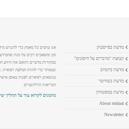
מדעת בפייסבוק
אנו עושים כל מאמץ כדי להנגיש מיד
זמן ומשאבים רבים על מנת שהמידע ה
קבוצת "מדברים על חיסונים"
במקורות מדעיים ותואם את הידע המק
מדעת ביוטיוב
שבאתר כדי להוות המלצה רפואית. א
בנושאים רפואיים לפנות באופן אישי
מדעת בטוויטר
הבריאות הרלוונטיים.
מדעת במסטודון
מוזמנים לקרוא עוד על תהליך יצי
about midaat
newsletter