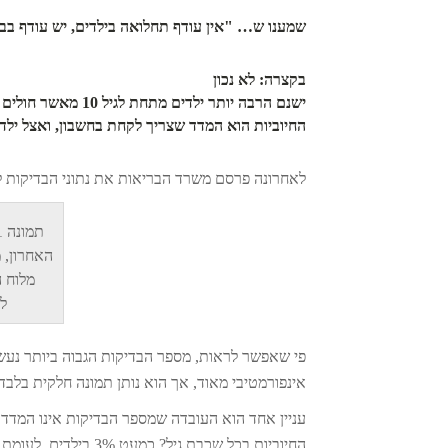
שמענו ש… "אין עודף תחלואה בילדים, יש עודף בב
בקצרה: לא נכון
ישנם הרבה יותר ילד
החיוביות הוא המדד שצריך לקחת בחשבון, ואצל ילד
לאחרונה פרסם משרד הבריאות את נתוני הבדיקות לפ
האחרון, 
מלוח 
לש
אינפורמטיבי מאוד, אך הוא נותן תמונה חלקית בלבד
עניין אחד הוא העובדה שמספר הבדיקות אינו המד
החיוביות בכל שכבת גיל? כמעט 3% בילדים, לעומת כ-1% אצל בני 50 ומעלה.