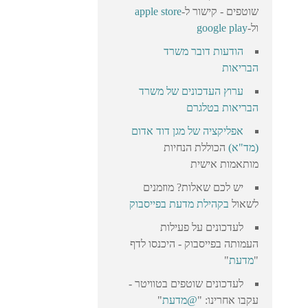
שוטפים - קישור ל-
apple store
ול-
google play
הודעות דובר משרד
הבריאות
ערוץ העדכונים של משרד
הבריאות בטלגרם
אפליקציה של מגן דוד אדום
(מד"א)
הכוללת הנחיות
מותאמות אישית
יש לכם שאלות? מוזמנים
לשאול
בקהילת מדעת בפייסבוק
לעדכונים על פעילות
העמותה בפייסבוק - היכנסו לדף
"
מדעת
"
לעדכונים שוטפים בטוויטר -
עקבו אחרינו: "
@מדעת
"