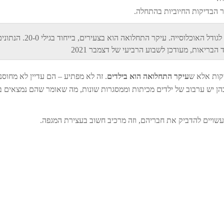
תמונה 4: שיעור בדיקות ה-PCR החיוביות ביחס לגודל האוכלוסייה. עיקר התחלואה הוא בצעירים, בייחוד בגילי -0
בריאות, מעודכן לשבוע הרביעי של דצמבר 2021
קות אלא ש
עיקר התחלואה הוא בילדים
. זה לא מפתיע – הם עדיין לא מחוסני
ן יש ערבוב של ילדים מכיתות וממסגרות שונות, מה שאומר שהם נמצאים ב
שעשויים להדביק את חבריהם, וזה מרכיב חשוב בעצירת המגפה.