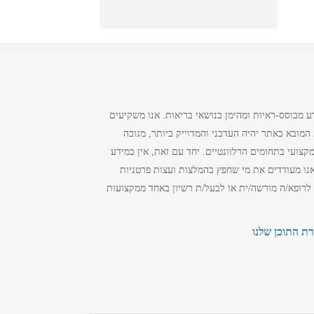
ע מבוסס-ראיות ומהימן בנושאי בריאות. אנו משקיעים
מובא באתר יהיה העדכני והמדוייק ביותר, מגובה
צועי בתחומים הרלוונטיים. יחד עם זאת, אין במידע
נו מעודדים את מי שחפץ בהמלצות ועצות פרטניות
 לרופא/ה מורשה/ית או לבעל/ת רשיון באחד ממקצועות
רת התוכן שלנו