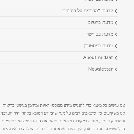
קבוצת "מדברים על חיסונים"
מדעת ביוטיוב
מדעת בטוויטר
מדעת במסטודון
about midaat
newsletter
אנו עושים כל מאמץ כדי להנגיש מידע מבוסס-ראיות ומהימן בנושאי בריאות.
אנו משקיעים זמן ומשאבים רבים על מנת שהמידע המובא באתר יהיה העדכני
והמדוייק ביותר, מגובה במקורות מדעיים ותואם את הידע המקצועי בתחומים
הרלוונטיים. יחד עם זאת, אין במידע שבאתר כדי להוות המלצה רפואית. אנו