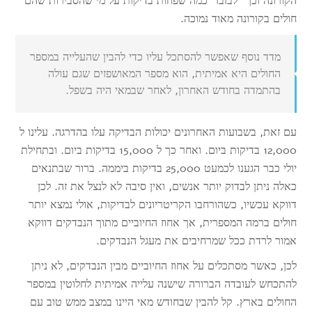
הקורונה וכך "לבזבז" כמה שפחות בדיקות על מי שהסבירות שהם
חולים בקורונה מאוד נמוכה.
מדד נוסף שאפשר להסתכל עליו כדי להבין שהעלייה במספר
החולים היא אמיתית, הוא מספר המאושפזים שגם עולה
בהתמדה בחודש האחרון, לאחר שבמאי היה בשפל.
עם זאת, בשבועות האחרונים יכולות הבדיקה עלו בהדרגה. עלינו ל
12,000 בדיקות ביום. ואחר כך ל 15,000 בדיקות ביום. ובתחילת
יולי כבר הגענו לכמעט 25,000 בדיקות ביממה. ברור שבתנאים
כאלה ניתן לבדוק יותר אנשים, ואין סיבה לא לנצל את זה. לכן
דווקא עכשיו, כשהורחבו הקריטריונים לבדיקות, אולי נמצא יותר
חולים ברמה המספרית, אך אחוז החיוביים מתוך הנבדקים דווקא
אמור לרדת ככל שמרחיבים את מעגל הנבדקים.
לכן, כאשר מסתכלים על אחוז החיוביים מבין הנבדקים, לא ניתן
להתכחש לעובדה הברורה שישנה עלייה אמיתית לחלוטין במספר
החולים בארץ. קל להבין שבחודש מאי היינו במצב ממש טוב עם