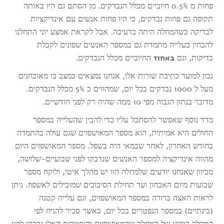
פחות מ 0.5% חיוביים מכלל הנבדקים. מן הסתם גם היו באותה
תקופה גם פחות נבדקים, כי היו פחות אנשים עם אינדיקציות
לבדיקה כשהמחלה היתה בדעיכה. אבל לקראת אמצע יוני התחלנו
להבחין בעלייה מתמדת גם במספר האנשים שפונים לקבלת
בדיקות, וגם
החיוביים מכלל הנבדקים.
באחוז
נכון למועד כתיבת שורות אלו, אנחנו נמצאים במצב בו מאובחנים
מעל ל 1000 נבדקים בכל יום, שמהווים כ 5% מכלל הנבדקים.
מדובר בנתון הגבוה מפי 10 ממה שהיה רק לפני חודשיים.
מדד נוסף שאפשר להסתכל עליו כדי להבין שהעלייה במספר
החולים היא אמיתית, הוא מספר המאושפזים שגם עולה בהתמדה
בחודש האחרון, לאחר שבמאי היה בשפל. מספר המאושפזים היום
מהווה אינדיקציה למספר האנשים שנדבקו לפני שבועיים-שלושה,
מכיוון שאנחנו יודעים שלמחלה הזו יש מהלך איטי, ולוקח מספר
שבועות מיום האבחון ועד תחילת הסיבוכים שמובילים לאשפוז. ניתן
לראות האצה ברורה במספר המאושפזים, וגם עלייה קטנה
(בינתיים) במספר הנפטרים בכל יום, כאשר סביר להניח לפי