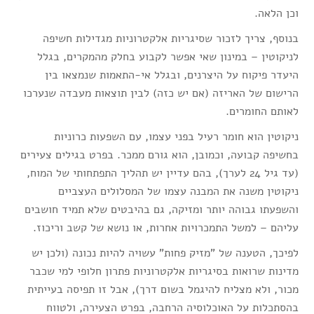
וכן הלאה.
בנוסף, צריך לזכור שסיגריות אלקטרוניות מגדילות חשיפה
לניקוטין – במינון שאי אפשר לקבוע בחלק מהמקרים, בגלל
היעדר פיקוח על היצרנים, ובגלל אי-התאמות שנמצאו בין
הרישום של האריזה (אם יש כזה) לבין תוצאות מעבדה שנערכו
לאותם החומרים.
ניקוטין הוא חומר רעיל בפני עצמו, עם השפעות כרוניות
בחשיפה קבועה, וכמובן, הוא גורם ממכר. בפרט בגילים צעירים
(עד גיל 24 לערך), בהם עדיין יש תהליך התפתחותי של המוח,
ניקוטין משנה את המבנה עצמו של המסלולים העצביים
והשפעתו גבוהה יותר ומזיקה, גם בהיבטים שלא תמיד חושבים
עליהם – למשל התמכרויות אחרות, או נושא של קשב וריכוז.
לפיכך, הטענה של "מזיק פחות" עשויה להיות נכונה (ולכן יש
מדינות שרואות בסיגריות אלקטרוניות פתרון חלופי למי שכבר
מכור, ולא מצליח להיגמל בשום דרך), אבל זו תפיסה בעייתית
בהסתכלות על האוכלוסיה הרחבה, בפרט הצעירה, ולטווח