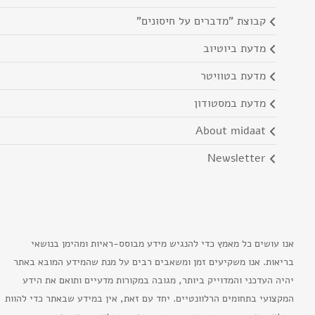
קבוצת "מדברים על חיסונים"
מדעת ביוטיוב
מדעת בטוויטר
מדעת במסטודון
about midaat
newsletter
אנו עושים כל מאמץ כדי להנגיש מידע מבוסס-ראיות ומהימן בנושאי
בריאות. אנו משקיעים זמן ומשאבים רבים על מנת שהמידע המובא באתר
יהיה העדכני והמדוייק ביותר, מגובה במקורות מדעיים ותואם את הידע
המקצועי בתחומים הרלוונטיים. יחד עם זאת, אין במידע שבאתר כדי להוות