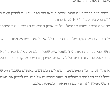
ומלצת תוספת יוד לתפריט.
מות היוד בקרב נשים הרות וילדים בגילאי בית ספר, על מנת לבדוק האם קי
מחקר נמצא כי רמת היוד ב- 62% מהילדים ו-85% מהנשים הייתה נמוכה מהמומלץ על ידי ארגון הבריאות העולמי. עיקר המחסו
צים על בדיקת סקר של רמות היוד בכלל האוכלוסיה בישראל וקיום דיון לגב
דושו הוא בבדיקת רמות היוד באוכלוסייה שנכללה במחקר, אולם המחקר לא
ים שעליהם מחסור ביוד עלול להשפיע. לפיכך, נדרשים מחקרים נוספים על
א נתון חשוב. רמות הויטמינים והמינרלים הממוצעים באנשים בשכבות גיל שונ
 שנוכל לקבל החלטות מושכלות הנוגעות לבריאות של כולנו יש לבדוק את השפ
ל חשש מומלץ להתייעץ עם הרופא/ת המטפל/ת שלכם.