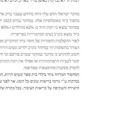
רמות יוד לא נבדקות באופן סדיר בארץ, וכיום לא מ
מחקר ישראלי חדש עליו דווח בחודש שעבר בדק את ר
מחסור ביוד באוכלוסיות אלה. במחקר נבדקו 1023 ילדים בגיל בית ספר ו-1074 נשים הרות.
ב
ביוד נמצא בקרב נשים המתגוררות בפריפריה.
לאור ההשלכות החמורות של חוסר ביוד החוקרים ממלי
הצורך בהשלמת יוד במיוחד בקרב ילדים ונשים הרות.
חשוב להדגיש כי מדובר במחקר שטרם פורסם וכי חי
קשר לבעיות התפתחותיות או אפילו את רמת ההורמונ
להסיק מסקנות מהתוצאות שפורסמו.
המחסור המדווח ביוד בילדי בית ספר ונשים הרות, הו
נבדקות ע"י גורמי בריאות שונים כל הזמן. אך לפני
הישירה והעקיפה על בריאות הציבור. בכל מקרה ש