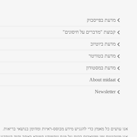
מדעת בפייסבוק
קבוצת "מדברים על חיסונים"
מדעת ביוטיוב
מדעת בטוויטר
מדעת במסטודון
about midaat
newsletter
אנו עושים כל מאמץ כדי להנגיש מידע מבוסס-ראיות ומהימן בנושאי בריאות.
אנו משקיעים זמן ומשאבים רבים על מנת שהמידע המובא באתר יהיה העדכני