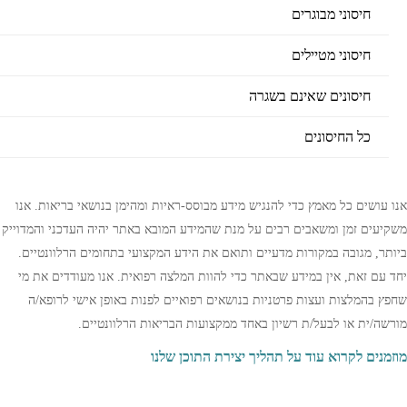
חיסוני מבוגרים
חיסוני מטיילים
חיסונים שאינם בשגרה
כל החיסונים
אנו עושים כל מאמץ כדי להנגיש מידע מבוסס-ראיות ומהימן בנושאי בריאות. אנו
משקיעים זמן ומשאבים רבים על מנת שהמידע המובא באתר יהיה העדכני והמדוייק
ביותר, מגובה במקורות מדעיים ותואם את הידע המקצועי בתחומים הרלוונטיים.
יחד עם זאת, אין במידע שבאתר כדי להוות המלצה רפואית. אנו מעודדים את מי
שחפץ בהמלצות ועצות פרטניות בנושאים רפואיים לפנות באופן אישי לרופא/ה
מורשה/ית או לבעל/ת רשיון באחד ממקצועות הבריאות הרלוונטיים.
מוזמנים לקרוא עוד על תהליך יצירת התוכן שלנו