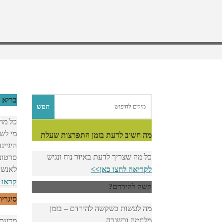
בריא 
כל מה
מי לשא
מה חשוב לדעת בזמן התפרצות שעלת
היגיינ
כל מה שצריך לדעת באיור נוח ונגיש
סרטונ
לקריאה לחצו כאן>>
לאנשי
קראו 
קשה להירדם?
סיגריו
מה לעשות כשקשה להירדם – בזמן
מלחמה ובשגרה
מדעת ע