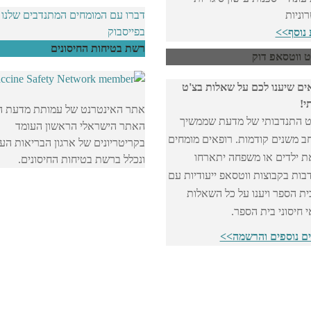
וניות
דברו עם המומחים המתנדבים שלנו
בפייסבוק
 נוסף>>
רשת בטיחות החיסונים
ט ווטסאפ דוק
ים שיענו לכם על שאלות בצ'ט
י!
אתר האינטרנט של עמותת מדעת ה
ט התנדבותי של מדעת שממשיך
האתר הישראלי הראשון העומד
ב משנים קודמות. רופאים מומחים
בקריטריונים של ארגון הבריאות העו
ת ילדים או משפחה יתארחו
ונכלל ברשת בטיחות החיסונים.
בות בקבוצות ווטסאפ ייעודיות עם
ית הספר ויענו על כל השאלות
 חיסוני בית הספר.
ם נוספים והרשמה>>