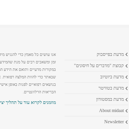
מדעת בפייסבוק
אנו עושים כל מאמץ כדי להנגיש מיד
זמן ומשאבים רבים על מנת שהמידע ה
קבוצת "מדברים על חיסונים"
במקורות מדעיים ותואם את הידע המק
מדעת ביוטיוב
שבאתר כדי להוות המלצה רפואית. א
בנושאים רפואיים לפנות באופן אישי
מדעת בטוויטר
הבריאות הרלוונטיים.
מדעת במסטודון
מוזמנים לקרוא עוד על תהליך יצי
about midaat
newsletter