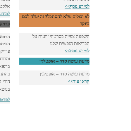
למידע נוסף>>
אלקטר
למידע
לא יכולים שלא להסתכל? זה יעלה לכם
ביוקר
פרויק
השפעת צפייה בסרטוני זוועות על
הרופא
הבריאות הנפשית שלנו
הכיתת
למידע נוסף>>
פרויק
ומתרח
מדעת עושה סדר – אופטלגין
ברפוא
מדעת עושה סדר – אופטלגין
בהתנד
קראו עוד>>
הורי ב
בנושאי
לפרטי