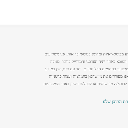
ע מבוסס-ראיות ומהימן בנושאי בריאות. אנו משקיעים
מובא באתר יהיה העדכני והמדוייק ביותר, מגובה
צועי בתחומים הרלוונטיים. יחד עם זאת, אין במידע
נו מעודדים את מי שחפץ בהמלצות ועצות פרטניות
 לרופא/ה מורשה/ית או לבעל/ת רשיון באחד ממקצועות
רת התוכן שלנו