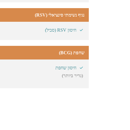
נגיף נשימתי סינציאלי (RSV)
חיסון RSV (סביל)
שחפת (BCG)
חיסון שחפת
(נדיר ביותר)