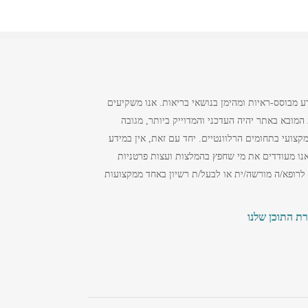
ע מבוסס-ראיות ומהימן בנושאי בריאות. אנו משקיעים
מובא באתר יהיה העדכני והמדוייק ביותר, מגובה
צועי בתחומים הרלוונטיים. יחד עם זאת, אין במידע
נו מעודדים את מי שחפץ בהמלצות ועצות פרטניות
 לרופא/ה מורשה/ית או לבעל/ת רשיון באחד ממקצועות
רת התוכן שלנו