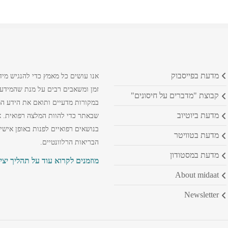
מדעת בפייסבוק
אנו עושים כל מאמץ כדי להנגיש מיד
זמן ומשאבים רבים על מנת שהמידע ה
קבוצת "מדברים על חיסונים"
במקורות מדעיים ותואם את הידע המק
מדעת ביוטיוב
שבאתר כדי להוות המלצה רפואית. א
בנושאים רפואיים לפנות באופן אישי
מדעת בטוויטר
הבריאות הרלוונטיים.
מדעת במסטודון
מוזמנים לקרוא עוד על תהליך יצי
about midaat
newsletter