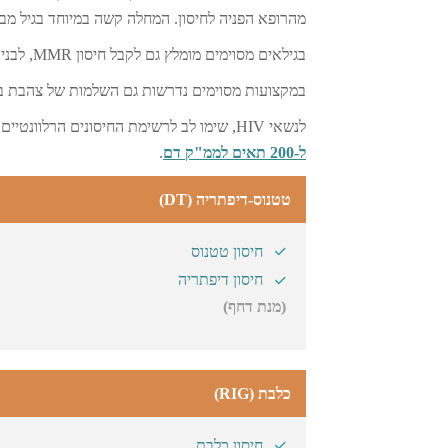
מהרופא הפניה לחיסון. המחלה קשה במיוחד בגיל מבוג
בגילאים מסוימים מומלץ גם לקבל חיסון MMR, לבני השנתונים שקיבלו רק מנה אחת בעבר של חיסון נגד חצבת.
במקצועות מסוימים נדרשות גם השלמות של צהבת בי
לנשאי HIV, שימו לב לרשימת החיסונים הרלוונטיים עבור מי שהם
ל-200 תאים לממ"ק דם
.
טטנוס-דיפתריה (DT)
חיסון טטנוס
חיסון דיפתריה
(מנת דחף)
כלבת (RIG)
חיסון כלבת