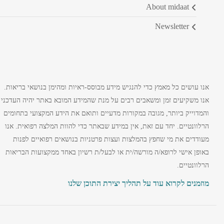
about midaat
newsletter
אנו עושים כל מאמץ כדי להנגיש מידע מבוסס-ראיות ומהימן בנושאי בריאות.
אנו משקיעים זמן ומשאבים רבים על מנת שהמידע המובא באתר יהיה העדכני
והמדוייק ביותר, מגובה במקורות מדעיים ותואם את הידע המקצועי בתחומים
הרלוונטיים. יחד עם זאת, אין במידע שבאתר כדי להוות המלצה רפואית. אנו
מעודדים את מי שחפץ בהמלצות ועצות פרטניות בנושאים רפואיים לפנות
באופן אישי לרופא/ה מורשה/ית או לבעל/ת רשיון באחד ממקצועות הבריאות
הרלוונטיים.
מוזמנים לקרוא עוד על תהליך יצירת התוכן שלנו