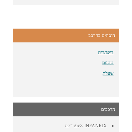
חיסונים בהרכב
דיפתריה
טטנוס
שעלת
הרכבים
INFANRIX אינפנריקס