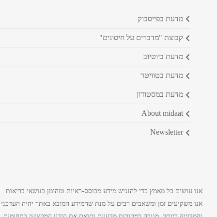
מדעת בפייסבוק
קבוצת "מדברים על חיסונים"
מדעת ביוטיוב
מדעת בטוויטר
מדעת במסטודון
about midaat
newsletter
אנו עושים כל מאמץ כדי להנגיש מידע מבוסס-ראיות ומהימן בנושאי בריאות.
אנו משקיעים זמן ומשאבים רבים על מנת שהמידע המובא באתר יהיה העדכני
והמדוייק ביותר, מגובה במקורות מדעיים ותואם את הידע המקצועי בתחומים