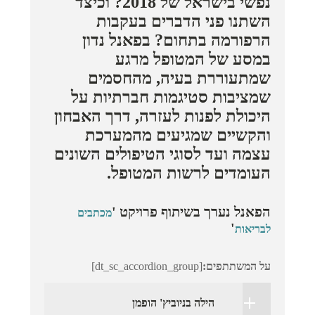
נפשי בישראל של 2018? וכיצד
השתנו פני הדברים בעקבות
הרפורמה בתחום? בפאנל נדון
במסע של המטופל מרגע
שמתעוררת בעיה, מהחסמים
שמציבות סטיגמות חברתיות על
היכולת לפנות לעזרה, דרך האבחון
והקשיים שמגיעים מהמערכת
עצמה ועד לסוגי הטיפולים השונים
העומדים לרשות המטופל.
הפאנל נערך בשיתוף פרויקט '
מכתבים
'
לבריאות
על המשתתפים:
[dt_sc_accordion_group]
הילה בניוביץ' הופמן