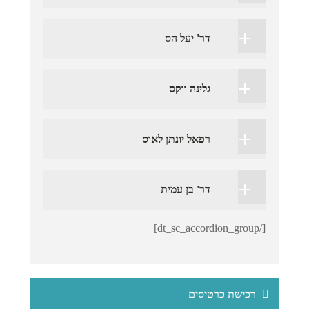
דר' יעל הס
גלינה ווקס
רפאל יונתן לאוס
דר' בן עמית
[/dt_sc_accordion_group]
רכישת כרטיסים