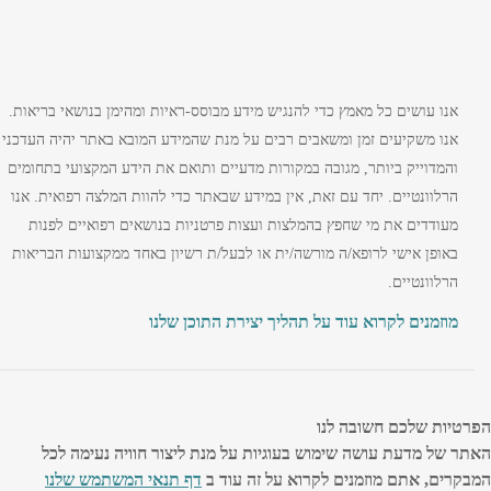
אנו עושים כל מאמץ כדי להנגיש מידע מבוסס-ראיות ומהימן בנושאי בריאות.
אנו משקיעים זמן ומשאבים רבים על מנת שהמידע המובא באתר יהיה העדכני
והמדוייק ביותר, מגובה במקורות מדעיים ותואם את הידע המקצועי בתחומים
הרלוונטיים. יחד עם זאת, אין במידע שבאתר כדי להוות המלצה רפואית. אנו
מעודדים את מי שחפץ בהמלצות ועצות פרטניות בנושאים רפואיים לפנות
באופן אישי לרופא/ה מורשה/ית או לבעל/ת רשיון באחד ממקצועות הבריאות
הרלוונטיים.
מוזמנים לקרוא עוד על תהליך יצירת התוכן שלנו
הפרטיות שלכם חשובה לנו
האתר של מדעת עושה שימוש בעוגיות על מנת ליצור חוויה נעימה לכל
המבקרים, אתם מוזמנים לקרוא על זה עוד ב
דף תנאי המשתמש שלנו