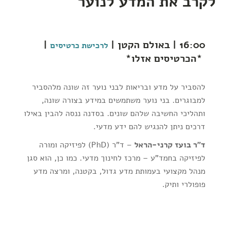
לקרב את המדע לנוער
16:00 | באולם הקטן |
|
לרכישת כרטיסים
*הכרטיסים אזלו*
להסביר על מדע ובריאות לבני נוער זה שונה מלהסביר
למבוגרים. בני נוער משתמשים במידע בצורה שונה,
ותהליכי החשיבה שלהם שונים. בסדנה ננסה להבין באילו
דרכים ניתן להנגיש להם ידע מדעי.
ד"ר בועז קרני-הראל
– ד"ר (PhD) לפיזיקה ומורה
לפיזיקה בחמד"ע – מרכז לחינוך מדעי. כמו כן, הוא סגן
מנהל מקצועי בעמותת מדע גדול, בקטנה, ומרצה מדע
פופולרי ותיק.