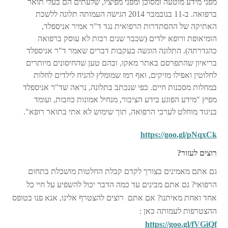
מפני מידע מוטעה ומסוכן ומפני מפיציו, שלעתים הם בעלי תואר
ברפואה. ב-11 בנובמבר 2014 הגישה העמותה תלונה ללשכת
האתיקה של ההסתדרות הרפואית נגד ד"ר אמיר אניספלד,
הומיאופת ורופא ילדים (שכבר שנים רבות לא עוסק ברפואה
כהגדרתה). התלונה הוגשה בעקבות דברים שאמר ד"ר אניספלד
בריאיון שהתפרסם באתר מאקו, ובהם טען שהחיסונים מיותרים
לחלוטין ואפילו מזיקים, ואף רמז שמומלץ להניח לילדים לחלות
במחלות מסכנות חיים. כפי שנכתב בתלונה, נראה שד"ר אניספלד
מפיץ "מידע הפוגע בידע הציבור, מנחיל אמונות כוזבות, ועומד
בניגוד מוחלט לערכי הרפואה, תוך שימוש לא אתי בתואר רופא".
https://goo.gl/pNqxCk
רוצים לעזור?
גם אתם מאמינים בצורך לקדם קבלת החלטות מושכלת בתחום
הרפואי? גם אתם מבינים עד כמה הדבר יכול להשפיע על חיי כל
אחד ואחת מאיתנו? אם אתם רוצים להצטרף אלינו, אנא פנו בטופס
ההצטרפות לעמותה כאן :
https://goo.gl/fVGiQf