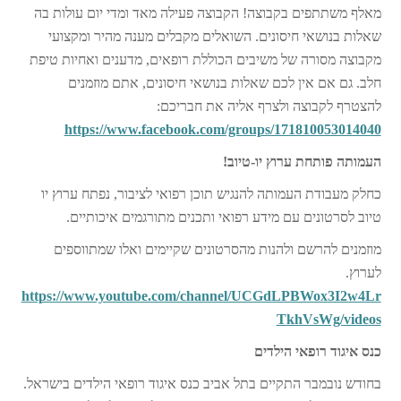
מאלף משתתפים בקבוצה! הקבוצה פעילה מאד ומדי יום עולות בה
שאלות בנושאי חיסונים. השואלים מקבלים מענה מהיר ומקצועי
מקבוצה מסורה של משיבים הכוללת רופאים, מדענים ואחיות טיפת
חלב. גם אם אין לכם שאלות בנושאי חיסונים, אתם מוזמנים
להצטרף לקבוצה ולצרף אליה את חבריכם:
https://www.facebook.com/groups/171810053014040
העמותה פותחת ערוץ יו-טיוב!
כחלק מעבודת העמותה להנגיש תוכן רפואי לציבור, נפתח ערוץ יו
טיוב לסרטונים עם מידע רפואי ותכנים מתורגמים איכותיים.
מוזמנים להרשם ולהנות מהסרטונים שקיימים ואלו שמתווספים
לערוץ.
https://www.youtube.com/channel/UCGdLPBWox3I2w4Lr
TkhVsWg/videos
כנס איגוד רופאי הילדים
בחודש נובמבר התקיים בתל אביב כנס איגוד רופאי הילדים בישראל.