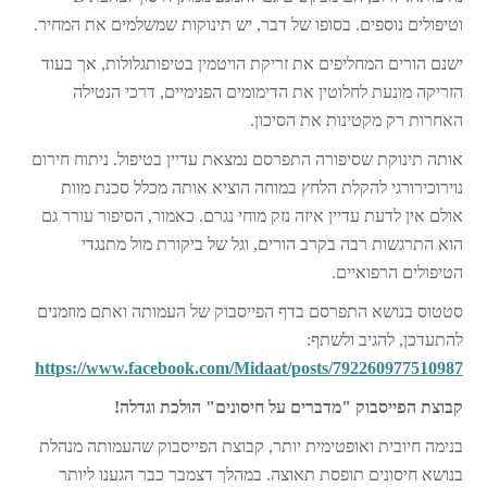
וטיפולים נוספים. בסופו של דבר, יש תינוקות שמשלמים את המחיר.
ישנם הורים המחליפים את זריקת הויטמין בטיפותגלולות, אך בעוד
הזריקה מונעת לחלוטין את הדימומים הפנימיים, דרכי הנטילה
האחרות רק מקטינות את הסיכון.
אותה תינוקת שסיפורה התפרסם נמצאת עדיין בטיפול. ניתוח חירום
נוירוכירורגי להקלת הלחץ במוחה הוציא אותה מכלל סכנת מוות
אולם אין לדעת עדיין איזה נזק מוחי נגרם. כאמור, הסיפור עורר גם
הוא התרגשות רבה בקרב הורים, וגל של ביקורת מול מתנגדי
הטיפולים הרפואיים.
סטטוס בנושא התפרסם בדף הפייסבוק של העמותה ואתם מוזמנים
להתעדכן, להגיב ולשתף:
https://www.facebook.com/Midaat/posts/792260977510987
קבוצת הפייסבוק "מדברים על חיסונים" הולכת וגדלה!
בנימה חיובית ואופטימית יותר, קבוצת הפייסבוק שהעמותה מנהלת
בנושא חיסונים תופסת תאוצה. במהלך דצמבר כבר הגענו ליותר