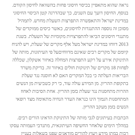
נראה שהוא מתאפיין בכיסוי חיסוני פחות בהשוואה לחיסון הקודם.
בנוסף, החיסון דועך עם השנים, כך שבהדרגה קטן הכיסוי החיסוני
במדינת ישראל והתאפשרה התפרצות השעלת מחדש. לתמהיל
מסוכן זה נוספה ההתנגדות לחיסונים, כאשר כיסים ממוקדים של
מתנגדי חיסונים הביאו להתפרצויות מקומיות של השעלת. בשנת
2013 דווחו במדינת ישראל מעל אלף מקרים של שעלת, ויש להניח
קיומם של מקרים רבים שאינם מדווחיםעל פי העיתונות, מותה של
התינוקת אירע על רקע התפרצות המחלה באיזור אשקלון, שכללה
לפחות 18 מקרים של תינוקות חולים באיזור זה. בדיקת משרד
הבריאות העלתה כי בכל המקרים האם לא חוסנה נגד שעלת
בתקופת ההריון. מן המידע עולה עוד, כי רק כשביעית מן הנשים
ההרות מתחסנות נגד שעלת בזמן ההריון. אחת הסיבות לאחוז
המתחסנות הנמוך הינו כנראה העדר הנחיה מתאימה מצד רופאי
הנשים בזמן מעקב ההריון.
הכתבות בעיתונים לגבי מותה של התינוקת הדאיגו הורים רבים.
במהלך הימים שלאחר החשיפה העיתונאית, מתנדבי העמותה עסקו
רבות במתן מידע ויעוץ להורים מודאגים שפנו בשאלות בעניין