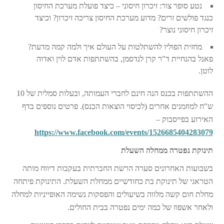
נטע סופר צור: זיכרון חיסוני – כיצד פועלת מערכת החיסון
כנגד פולשים זרים? מדוע מערכת החיסון צריכה זיכרון? וכיצד
זיכרון חיסוני נוצר?
מחזית הפוליו להשתלטות על העולם איך ולמה קמה מדעת?
פאנל בהנחיית ד"ר קרן לנדסמן, בהשתתפות אדם לוין ואדוה
לוטן.
ההשתתפות בכנס הנה חינם לחברי העמותה, ובעלות סמלית של 10
ש"ח למוזמנים אחרים (לכיסוי הוצאות הכנס). פרטים נוספים בדף
האירוע בפייסבוק –
https://www.facebook.com/events/1526685404283079
תינוקת נפטרה ממחלה השעלת
בשבועות האחרונים סערה הרשת החברתית בעקבות דיווח מותה
הטראגי של תינוקת בת כחודשיים ממחלת השעלת. התינוקת פיתחה
מחלת חום קשה מלווה בשיעולים והפסקות נשימה האופייניות למחלה
ולאחר אשפוז של כמה ימים נפטרה בבית החולים.