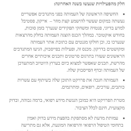
חלק מהפעילויות שנעשו בשנה האחרונה:
החשיפה הראשונה של העמותה בפני מתנדבים אפשריים
נעשתה במקום שעשוי להישמע קצת מוזר – אייקון, פסטיבל
למדע בדיוני, פנטזיה ומשחקי תפקידים שנערך בזמן סוכות,
בחודש אוקטובר. במהלך הכנס הוצגה העמותה בחלק מהרצאות
שנערכו בו, וכן חולקו מגנטים עם כתובת אתר העמותה
ומקושטים בדרקון. מכנס זה, ופעילות בפייסבוק, הגיעו המתנדבים
הראשונים שעזרו בתרגום סרטונים ותכנים איכותיים אחרים
מהרשת, תכנים שאפשר למצוא כיום בערוץ היוטיוב המתעדכן
של העמותה ובדף הפייסבוק שלה.
העמותה חנכה את פרויקט התוכן שלה בשיתוף עם עשרות
כותבים, עורכים, רופאים, ומתרגמים.
מטרת הפרויקט היא כמובן הנגשת מידע רפואי, ברמה גבוהה, ובדוק
מקצועית, חינם לכלל הציבור.
עמותת מדעת לא מסתפקת בהפצת מידע בדוק ואמין
בתחומי הטיפול הרפואי והרפואה המונעת, אלא גם מתריעה