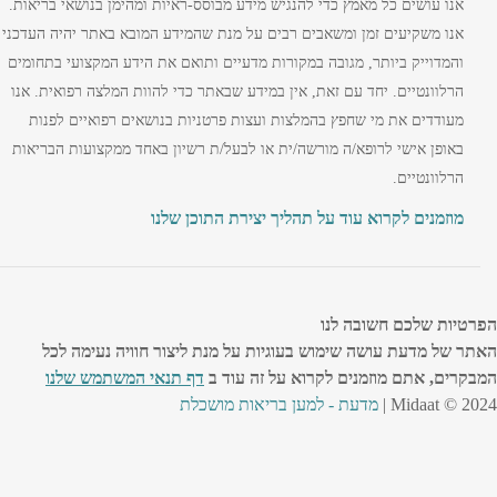
אנו עושים כל מאמץ כדי להנגיש מידע מבוסס-ראיות ומהימן בנושאי בריאות.
אנו משקיעים זמן ומשאבים רבים על מנת שהמידע המובא באתר יהיה העדכני
והמדוייק ביותר, מגובה במקורות מדעיים ותואם את הידע המקצועי בתחומים
הרלוונטיים. יחד עם זאת, אין במידע שבאתר כדי להוות המלצה רפואית. אנו
מעודדים את מי שחפץ בהמלצות ועצות פרטניות בנושאים רפואיים לפנות
באופן אישי לרופא/ה מורשה/ית או לבעל/ת רשיון באחד ממקצועות הבריאות
הרלוונטיים.
מוזמנים לקרוא עוד על תהליך יצירת התוכן שלנו
הפרטיות שלכם חשובה לנו
האתר של מדעת עושה שימוש בעוגיות על מנת ליצור חוויה נעימה לכל
המבקרים, אתם מוזמנים לקרוא על זה עוד ב
דף תנאי המשתמש שלנו
Midaat © 2024 |
מדעת - למען בריאות מושכלת