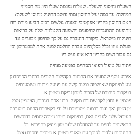
השעלת וחיסוני השעלת. שאלות נפוצות שעלו היו: מה תסמיני
המחלה? עד כמה יעיל החיסון ומתי נחשב התינוק מחוסן לשעלת?
האם החיסון בהריון אפקטיבי ובטוח? גולשים רבים הביעו מורת רוח
מתופעת ההתנגדות לחיסונים והשפעה הקטלנית שלה על בריאות
תינוקות בישראל. ביקורת הועברה גם על כך שחיסון מבוגרים נגד
שעלת אינו נכלל בסל(היום עברה החלטה למנה אחת למבוגרים) וכי
גם עבור נשים בהריון הוא אינו נגיש דיו.
ויתור על טיפול רפואי הסתיים בפגיעה מוחית
אירוע נוסף שהסעיר את הרוחות בקהילות ההורים ברחבי הפייסבוק
נגע לתינוקת שאושפזה במצב קשה עם פגיעה מוחית משמעותית
בעקבות סירובם של הוריה למתן זריקת ויטמין K.
ויטמין K נחוץ לקרישת דם תקינה. בבני אדם בוגרים, הויטמין נספג
מן המזון ואף נוצר ברמות מסויימות על ידי בקטריות החיות במערכת
העיכול שלנו. לעומת זאת, בתינוקות רמתו נמוכה יחסית בחודשים
הראשונים לחיים עד להתחלת שילוב מזון מוצק בתפריט. כל
התינוקות נולדים לפיכך עם מאגרי ויטמין K נמוכים יחסית ואצל