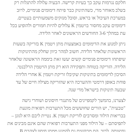
חלקם נגרמות עקב כך בעיות קרישה. הבעיה עלולה להתגלות רק
בשלב מאוחר מדי, כשהתינוק כבר פיתח דימומים פנימיים, לרוב
במערכת העיכול או בראש, וסובל מנזקים משמעותיים בעטיים.
דימומים עקב מחסור בויטמין K עלולים להיות חמורים ולהופיע בכל
עת במהלך 3-6 החודשים הראשונים לאחר הלידה.
ניתן למנוע את הדימומים באמצעות מתן ויטמין K בזריקה בשעות
הראשונות שלאחר הלידה. חשוב למהר כיוון שחלק מהתינוקות
שיפתחו דימומים פנימיים קשים יעשו זאת ביממה הראשונה שלאחר
הלידה. הזריקה בטוחה ותפקידה הוא רק מתן הויטמין הרלבנטי.
הסיכון לדימומים בתינוקות שקיבלו זריקת ויטמין K אחרי הלידה
פוחת באופן דרמטי וההערכה היא שהזריקה מצילה חיים של עד
שבעה תינוקות בישראל מדי שנה.
לצערנו, בהמשך לקמפיינים של מתנגדי חיסונים ושוחרי גישה
"טבעית", יש הורים שחוששים מכל התערבות רפואית מונעת
בבריאות הילוד ומסרבים לזריקת ויטמין K. נטיית ליבם היא לגונן –
לתפיסתם – על הילוד מפני התערבות רפואית שהם אינם מבינים את
נחיצותה. לרוב, הם מבקשים גם להמנע ממתן חיסון לצהבת B