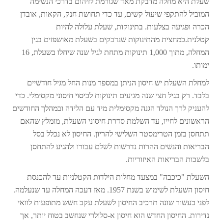
שעלת היא מחלה מדבקת מאד שגורמת לזיהום בדרכי הנשימה
המוביל להתקפי שיעול קשים, עד כדי תחושת חנק, הקאות, אובדן
הכרה ופגיעה בצלעות. בתינוקות, שעלת עלולה להיות
קטלנית.כמחצית מהתינוקות שנדבקים בשעלת מאושפזים בגין
המחלה, מתוך 1,000 תינוקות מתחת לגיל שנה שיחלו בשעלת, 16
ימותו.
למחלת השעלת יש חיסון הניתן במספר מנות החל מגיל חודשיים
בלבד. רק בגיל חצי שנה מגיעים תינוקות לכיסוי חיסוני מקסימלי. כדי
להעניק לרך הנולד הגנה מקסימלית מיד עם הלידה ובמהלך החודשים
הראשונים לחייו, עד השלמת סדרת חיסוני השעלת, מומלץ שהאם
תתחסן בזמן הטרימסטר השלישי להריון. החיסון לא נכלל בסל
הבריאות והנשים ההרות נדרשות לשלם עבורו ולהגיע להתחסן
בלשכות הבריאות האיזוריות.
השעלת "כיכבה" במצעד מחלות הילדות הקטלניות עד להכנסת
חיסון השעלת לשימוש בשנת 1957. מאז דעכה המחלה עד שנעלמה.
לפני כעשור שונה תרכיב החיסון לשעלת עקב חשש מתופעות לוואי
נדירות. החיסון החדש הוא חיסון א-סלולרי שנחשב בטוח יותר, אך