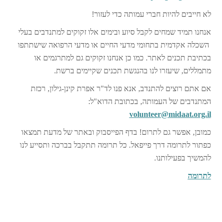
לא חייבים להיות חברי עמותה כדי לעזור!
אנחנו תמיד שמחים לקבל סיוע ובימים אלו זקוקים למתנדבים בעלי
השכלה אקדמית בתחומי מדעי החיים או מדעי הרפואה שישתתפו
בכתיבת תכנים לאתר. כמו כן אנחנו זקוקים גם למתרגמים או
מתמללים, שיעזרו לנו בהנגשת תכנים שקיימים ברשת.
אם אתם רוצים להתנדב, אנא פנו לד"ר אפרת קינן-גילון, רכזת
המתנדבים של העמותה, בכתובת הדוא"ל:
volunteer@midaat.org.il
כמובן, אפשר גם לתרום! בדף הפייסבוק ובאתר של מדעת תמצאו
כפתור לתרומה דרך פייפאל. כל תרומה תתקבל בברכה ותסייע לנו
להמשיך בפעילותנו.
לתרומה