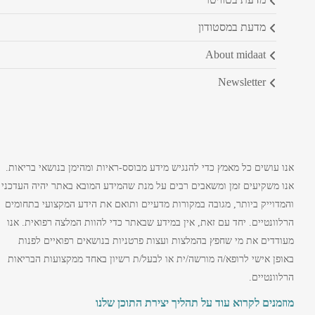
מדעת במסטודון
about midaat
newsletter
אנו עושים כל מאמץ כדי להנגיש מידע מבוסס-ראיות ומהימן בנושאי בריאות.
אנו משקיעים זמן ומשאבים רבים על מנת שהמידע המובא באתר יהיה העדכני
והמדוייק ביותר, מגובה במקורות מדעיים ותואם את הידע המקצועי בתחומים
הרלוונטיים. יחד עם זאת, אין במידע שבאתר כדי להוות המלצה רפואית. אנו
מעודדים את מי שחפץ בהמלצות ועצות פרטניות בנושאים רפואיים לפנות
באופן אישי לרופא/ה מורשה/ית או לבעל/ת רשיון באחד ממקצועות הבריאות
הרלוונטיים.
מוזמנים לקרוא עוד על תהליך יצירת התוכן שלנו