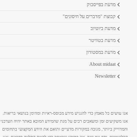
מדעת בפייסבוק
קבוצת "מדברים על חיסונים"
מדעת ביוטיוב
מדעת בטוויטר
מדעת במסטודון
about midaat
newsletter
אנו עושים כל מאמץ כדי להנגיש מידע מבוסס-ראיות ומהימן בנושאי בריאות.
אנו משקיעים זמן ומשאבים רבים על מנת שהמידע המובא באתר יהיה העדכני
והמדוייק ביותר, מגובה במקורות מדעיים ותואם את הידע המקצועי בתחומים