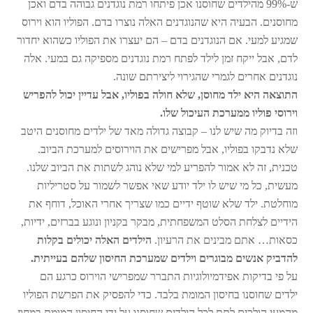
ש-99% מהילדים שחוסנו אכן פיתחו רמת נוגדנים גבוהה בדם ואכן
מחוסנים. הבעיה היא שהנוגדנים האלה נוצרו בדם. הפוליו הוא וירוס
שמגיע למעי. אם הנוגדנים בדם – הם יעצרו את הפוליו כשהוא יחדור
לדם, אבל ייקח זמן לילד לפתח רמת נוגדנים מספיקה גם במעי. אלה
נוגדנים אחרים לגמרי שהגירוי ליצירתם שונה.
התוצאה היא ילד מחוסן, שלא חולה בפוליו, אבל עדיין יכול להפריש
וירוסי פוליו ממערכת העיכול שלו.
וזה בדיוק מה שיש לנו – קבוצה גדולה מאד של ילדים מחוסנים היטב
שלא נדבקו בפוליו, אבל מפרישים את הוירוסים למערכת הביוב.
טכנית, זה לא אמור להפריע למי שלא נוהג לשתות את הביוב שלנו.
מעשית, כל מי שיש לו ילד יודע שאי אפשר לשמור על סטריליות
מוחלטת. ילד שלא שוטף ידיים כמו שצריך אחרי האוכל, דוחף את
הידיים לצלחת הסלט המשפחתית, מבקר בקניון ונוגע בברזים, ידיות,
כסאות… אתם מבינים את הרעיון.
הילדים האלה יכולים בקלות
להדביק אנשים מבוגרים וילדים שמערכת החיסון שלהם בעייתית.
על פי בדיקות אפידמיולוגיות התברר שמפרישי הוירוס כרגע הם
ילדים שחוסנו בחיסון המומת בלבד. כדי להפסיק את הפרשת הפוליו
מהמעי הולכים לתת לכל הילדים שחוסנו על ידי החיסון המומת במחוז