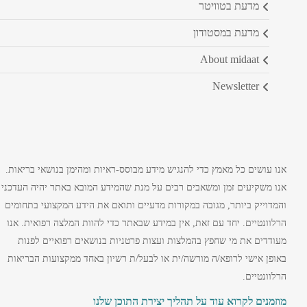
מדעת בטוויטר
מדעת במסטודון
about midaat
newsletter
אנו עושים כל מאמץ כדי להנגיש מידע מבוסס-ראיות ומהימן בנושאי בריאות.
אנו משקיעים זמן ומשאבים רבים על מנת שהמידע המובא באתר יהיה העדכני
והמדוייק ביותר, מגובה במקורות מדעיים ותואם את הידע המקצועי בתחומים
הרלוונטיים. יחד עם זאת, אין במידע שבאתר כדי להוות המלצה רפואית. אנו
מעודדים את מי שחפץ בהמלצות ועצות פרטניות בנושאים רפואיים לפנות
באופן אישי לרופא/ה מורשה/ית או לבעל/ת רשיון באחד ממקצועות הבריאות
הרלוונטיים.
מוזמנים לקרוא עוד על תהליך יצירת התוכן שלנו