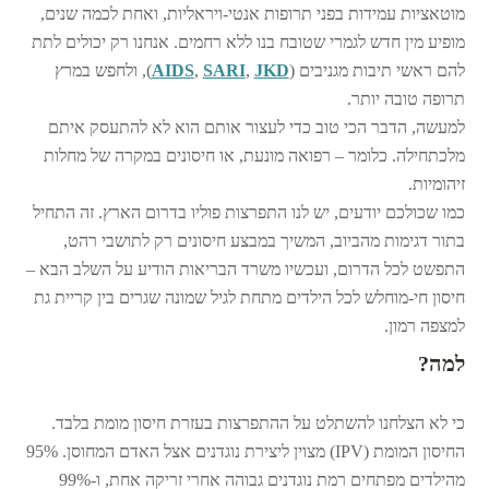
מוטאציות עמידות בפני תרופות אנטי-ויראליות, ואחת לכמה שנים,
מופיע מין חדש לגמרי שטובח בנו ללא רחמים. אנחנו רק יכולים לתת
להם ראשי תיבות מגניבים (
JKD
,
SARI
,
AIDS
), ולחפש במרץ
תרופה טובה יותר.
למעשה, הדבר הכי טוב כדי לעצור אותם הוא לא להתעסק איתם
מלכתחילה. כלומר – רפואה מונעת, או חיסונים במקרה של מחלות
זיהומיות.
כמו שכולכם יודעים, יש לנו התפרצות פוליו בדרום הארץ. זה התחיל
בתור דגימות מהביוב, המשיך במבצע חיסונים רק לתושבי רהט,
התפשט לכל הדרום, ועכשיו משרד הבריאות הודיע על השלב הבא –
חיסון חי-מוחלש לכל הילדים מתחת לגיל שמונה שגרים בין קריית גת
למצפה רמון.
למה?
כי לא הצלחנו להשתלט על ההתפרצות בעזרת חיסון מומת בלבד.
החיסון המומת (IPV) מצוין ליצירת נוגדנים אצל האדם המחוסן. 95%
מהילדים מפתחים רמת נוגדנים גבוהה אחרי זריקה אחת, ו-99%