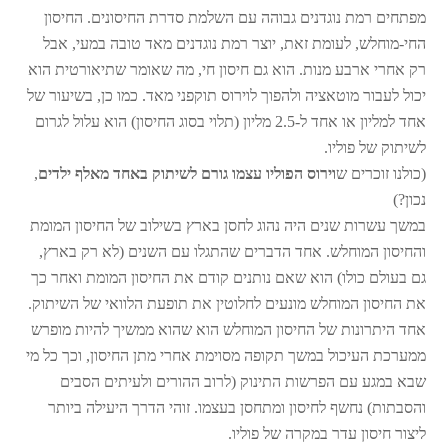
מפתחים רמת נוגדנים גבוהה עם השלמת סדרת החיסונים. החיסון
החי-מוחלש, לעומת זאת, יוצר רמת נוגדנים מאד טובה במעי, אבל
רק אחרי ארבע מנות. הוא גם חיסון חי, מה שאומר שתיאורטית הוא
יכול לעבור מוטאציה ולהפוך לוירוס תוקפני מאד. כמו כן, בשיעור של
אחד למליון או אחד ל-2.5 מליון (תלוי בסוג החיסון) הוא עלול לגרום
לשיתוק של פוליו.
(כולנו זוכרים ש
וירוס הפוליו עצמו גורם לשיתוק באחד מאלף ילדים
,
נכון?)
במשך עשרות שנים היה נהוג לחסן בארץ בשילוב של החיסון המומת
והחיסון המוחלש. אחד הדברים שהתגלו עם השנים (לא רק בארץ,
גם בעולם כולו) הוא שאם נותנים קודם את החיסון המומת ואחר כך
את החיסון המוחלש מונעים לחלוטין את תופעת הלוואי של השיתוק.
אחד היתרונות של החיסון המוחלש הוא שהוא ממשיך להיות מופרש
ממערכת העיכול במשך תקופה מסוימת אחרי מתן החיסון, וכך כל מי
שבא במגע עם הפרשות התינוק (לרוב ההורים ולעיתים הסבים
והסבתות) נחשף לחיסון ומתחסן בעצמו. זוהי הדרך היעילה ביותר
ליצור חיסון עדר במקרה של פוליו.