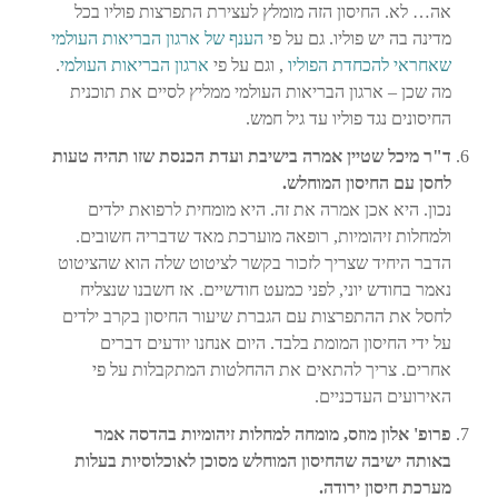
אה… לא. החיסון הזה מומלץ לעצירת התפרצות פוליו בכל
מדינה בה יש פוליו. גם על פי
הענף של ארגון הבריאות העולמי
שאחראי להכחדת הפוליו
, וגם על פי
ארגון הבריאות העולמי
.
מה שכן – ארגון הבריאות העולמי ממליץ לסיים את תוכנית
החיסונים נגד פוליו עד גיל חמש.
ד"ר מיכל שטיין אמרה בישיבת ועדת הכנסת שזו תהיה טעות
לחסן עם החיסון המוחלש.
נכון. היא אכן אמרה את זה. היא מומחית לרפואת ילדים
ולמחלות זיהומיות, רופאה מוערכת מאד שדבריה חשובים.
הדבר היחיד שצריך לזכור בקשר לציטוט שלה הוא שהציטוט
נאמר בחודש יוני, לפני כמעט חודשיים. אז חשבנו שנצליח
לחסל את ההתפרצות עם הגברת שיעור החיסון בקרב ילדים
על ידי החיסון המומת בלבד. היום אנחנו יודעים דברים
אחרים. צריך להתאים את ההחלטות המתקבלות על פי
האירועים העדכניים.
פרופ' אלון מוזס, מומחה למחלות זיהומיות בהדסה אמר
באותה ישיבה שהחיסון המוחלש מסוכן לאוכלוסיות בעלות
מערכת חיסון ירודה.