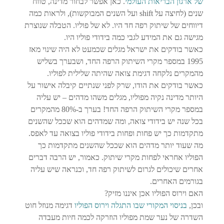
של ארגון הבריאות העולמי
. כאן אפשר לבחור מדינה, טווח
שנים (לחיצה על shift ועל השנים המבוקשות), ולראות כמה
דיווחים של שיתוק רפה חד היו. לא של פוליו. הטבלה שנוצרת
מגישה גם את המידע לגבי כמה בידודי פוליו היו.
כאשר בודקים את ישראל מגלים שכמעט לא היה שינוי מאז
1995 במספר מקרי השיתוק הרפה החד, ושבערך בשליש
מהמקרים נלקחה דגימת צואה שהיתה שלילית לפוליו.
כאשר בודקים את הודו, שרק לפני שנתיים קיבלה אישור על
היותר מדינה נקיה מפוליו, מגלים משהו מדהים – יש עליה
במספר מקרי השיתוק הרפה החד! בערך ב-80% מהמקרים
בכל שנה יש בידודי צואה, ומה שמדהים הוא שככל שהשנים
מתקדמות כך יש פחות ופחות בידודי פוליו בצואה עד לאפס.
מה שעוד יותר מדהים הוא שככל שהשנים מתקדמות כך
הפוליו אחראי לפחות מקרי שיתוק. כאמור, יש הרבה דברים
אחרים שיכולים לגרום לשיתוק רפה חד, וכנראה שיש עליה
בגורמים האחרים.
האם וירוס הפוליו אכן איננו מזיק?
ובכן,
בניסוי המקורי שבו התגלה וירוס הפוליו
דגימה מנוזל חוט
השדרה של נער שמת מפוליו הוזרקה לכמה חיות מעבדה