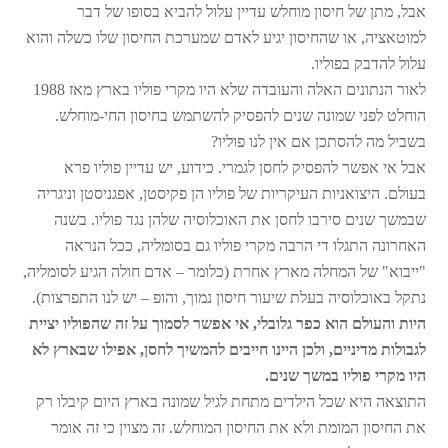
אבל, מתן של חיסון מוחלש עדיין עלול להביא בסופו של דבר
למוטאציה, או שהחיסון יגיע לאדם שמערכת החיסון שלו כשלה והוא
עלול להדבק בפוליו.
לאור הנתונים האלה והעובדה שלא היו מקרי פוליו בארץ מאז 1988
הוחלט לפני שמונה שנים להפסיק להשתמש בחיסון החי-מוחלש.
בשביל מה להסתכן אם אין לנו פוליו?
אבל אי אפשר להפסיק לחסן לגמרי. כידוע, יש עדיין פוליו פרא
בעולם. היצואניות העיקריות של פוליו הן פקיסטן, אפגניסטן וניגריה
שבמשך שנים סירבו לחסן את האוכלוסיה שלהן נגד פוליו. בשנה
האחרונה התגלו די הרבה מקרי פוליו גם בסומליה, ככל הנראה
"ייבוא" של המחלה מארץ אחרת (כלומר – אדם חולה הגיע לסומליה,
נתקל באוכלוסיה בעלת שיעור חיסון נמוך, והופ – יש לנו התפרצות).
היות והעולם הוא כפר גלובלי, אי אפשר לסמוך על זה שהפוליו יציית
לגבולות מדיניים, ולכן היינו חייבים להמשיך לחסן, אפילו שבארץ לא
היו מקרי פוליו במשך שנים.
התוצאה היא שכל הילדים מתחת לגיל שמונה בארץ היום קיבלו רק
את החיסון המומת ולא את החיסון המוחלש. זה מצוין כי זה אומר