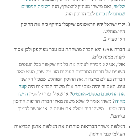
שלישי
, ואם מישהו מעוניין להצטרף, הנה
רשימת הניסויים
שמתנהלת כרגע
לגבי החיסון הזה.
ילדי ישראל יהיו הראשונים שיקבלו בהיקף כזה את החיסון
החי-מוחלש.
ראו סעיף 2.
חברת GSK היא חברה מושחתת עם עבר מפוקפק ולכן אסור
לקנות ממנה כלום.
אולי, אני לא מכירה לעומק את כל מה שקשור בכל הענפים
השונים של חברת התרופות הענקית הזו. מה שכן, מעט מאד
חברות בעולם מייצרות את החיסון המוחלש שמכיל רק שני
זנים. האם זה יהיה טוב יותר אילו משרד הבריאות היה
קונה
את החיסונים מסנופי-אוונטיס
? או שאולי עדיף להזמין
היישר
מהודו
? משהו אומר לי שלא משנה מאיזו חברת תרופות החיסון
היה מגיע – מישהו היה מעלה את טענת ה"אי אפשר לסמוך
עליהם".
המלצות משרד הבריאות סותרות את המלצות ארגון הבריאות
העולמי לגבי החיסון.