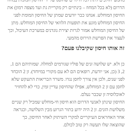
הדרום (לא בכל המחוז – בינתיים רק מקריית גת ועד מצפה רמון) את
החיסון המוחלש. אנחנו כבר יודעים שמתן של החיסון המומת לפני
החיסון המוחלש מונע את תופעות הלוואי של החיסון המוחלש. מתן
של החיסון המוחלש אמור לגרות יצירת נוגדנים במערכת העיכול, וכך
לעצור את הפרשת הוירוס מהמעי.
זה אותו חיסון שקיבלנו פעם?
כן ולא. יש שלושה זנים של פוליו שגורמים למחלה. שמותיהם הם 1,
2, 3 (כן, אני יודעת, רופאים הם לא עם מקורי במיוחד). זן 2 הוכחד
לפני שנים, ולכן אין צורך לחסן נגדו. משרד הבריאות התעקש שלא
לחסן עם זן 2 המוחלש, אפילו שהחיסון עדיין זמין, כדי לא להחזיר
לאוכלוסיה זן שכבר נעלם.
החיסון שינתן לאנשי הדרום הוא חיסון חי-מוחלש שמכיל רק שניים
משלושת הזנים. זן 2 היה ידוע בתור הגרוע מבין השלושה, וכנראה
אחד האחראים העיקריים למקרי השיתוק לאחר החיסון, כך
שהוצאה שלו תעשה רק טוב לכולם.