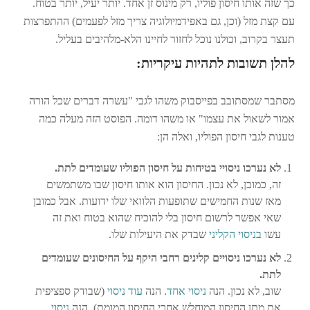
כך שזה אותו חיסון פוליו, רק מינוס זן אחד. יותר יעיל, יותר בטוח.
עם קצת מזל (וכן, גם באפידמיולוגיה צריך מזל לפעמים) ההתפרצות
תעצר בקרוב, וכולנו נוכל לחזור לחיינו הלא-מלהיבים בעליל.
להלן תשובות לתהיות עיקריות:
מסתבר שמסתובב בפייסבוק משהו לגבי "עשרה דברים שכל הורה
אמור לשאול את עצמו" או משהו דומה. הפוסט הזה מעלה כמה
טענות לגבי חיסון הפוליו, ואלה הן:
לא נערכו ניסויי בטיחות על חיסון הפוליו שעומדים לתת.
זה, כמובן, לא נכון. החיסון הוא אותו חיסון שבו משתמשים
מאז שנות החמישים שתופעות הלוואי שלו ידועות. אבל כמובן
שאי אפשר לרשום חיסון בלי להוכיח שהוא בטוח ואת זה
עשו
בניסוי הקליני
שבדק את היעילות שלו.
לא נערכו ניסויים קלינים רחבי היקף על החיסונים שעומדים
לתת.
שוב, לא נכון. הנה
ניסוי אחד
. הנה
עוד ניסוי
(שבודק ספציפית
את מתן החיסון המוחלש אחרי החיסון המומת). הנה
ניסוי