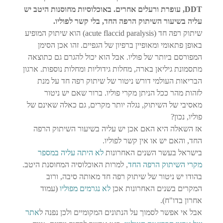
DDT, עופרת ורעלים אחרים. באוכלוסיות מחוסנות היטב יש
עליה בשיעור השיתוק הרפה החד, בלי קשר לפוליו.
שיתוק רפה חד (acute flaccid paralysis) הוא שיתוק המופיע
באופן פתאומי ומאופיין ברפיון של הגפיים. זהו אכן הסימן
המפורסם ביותר של פוליו. אבל הוא יכול להגרם גם כתוצאה
מתסמונת גיליאן בארה, מחלות גידוליות ומחלות נוספות. ארגון
הבריאות העולמי דורש ניטור של שיתוק רפה חד על מנת
לזהות מהר ככל הניתן מקרי פוליו. ברור שאם יש ניטור
מאסיבי של השיתוק, נגלה יותר מקרים, גם כאלה שאינם של
פוליו, נכון?
אז השאלה היא האם אכן יש עליה בשיעור השיתוק הרפה
החד, והאם יש או אין קשר לפוליו.
בישראל בעשר השנים האחרונות
לא היתה עליה במספר
מקרי השיתוק הרפה החד
, למרות האוכלוסיה המחוסנת היטב.
בהודו יש ניטור של שיתוק רפה חד מאותה סיבה, ורוב
המקרים בשנים האחרונות אכן
לא נגרמים מפוליו
(עמוד
אחרון בדו"ח).
אבל אי אפשר לסמוך על הנתונים המקומיים ולכן נפנה ל
אתר