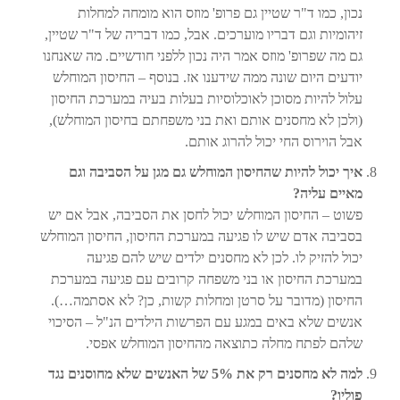
נכון, כמו ד"ר שטיין גם פרופ' מוזס הוא מומחה למחלות
זיהומיות וגם דבריו מוערכים. אבל, כמו דבריה של ד"ר שטיין,
גם מה שפרופ' מוזס אמר היה נכון ללפני חודשיים. מה שאנחנו
יודעים היום שונה ממה שידענו אז. בנוסף – החיסון המוחלש
עלול להיות מסוכן לאוכלוסיות בעלות בעיה במערכת החיסון
(ולכן לא מחסנים אותם ואת בני משפחתם בחיסון המוחלש),
אבל הוירוס החי יכול להרוג אותם.
איך יכול להיות שהחיסון המוחלש גם מגן על הסביבה וגם
מאיים עליה?
פשוט – החיסון המוחלש יכול לחסן את הסביבה, אבל אם יש
בסביבה אדם שיש לו פגיעה במערכת החיסון, החיסון המוחלש
יכול להזיק לו. לכן לא מחסנים ילדים שיש להם פגיעה
במערכת החיסון או בני משפחה קרובים עם פגיעה במערכת
החיסון (מדובר על סרטן ומחלות קשות, כן? לא אסתמה…).
אנשים שלא באים במגע עם הפרשות הילדים הנ"ל – הסיכוי
שלהם לפתח מחלה כתוצאה מהחיסון המוחלש אפסי.
למה לא מחסנים רק את 5% של האנשים שלא מחוסנים נגד
פוליו?