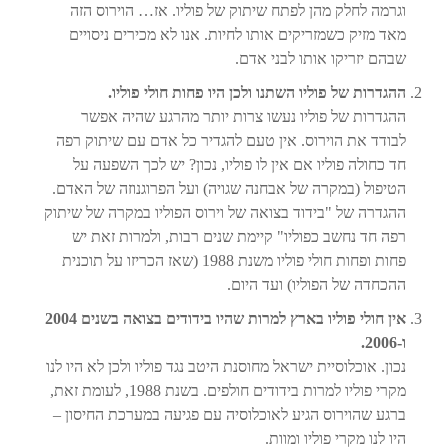
וגרמה לחלק מהן לפתח שיתוק של פוליו. אז… הוירוס הזה
מאד מזיק כשמזריקים אותו לחיות. אנו לא מכירים ניסויים
שבהם יזריקו אותו לבני אדם.
ההגדרות של פוליו השתנו ולכן היו פחות חולי פוליו.
ההגדרות של פוליו נעשו צרות יותר מהרגע שהיה אפשר
לבודד את הוירוס. אין טעם להגדיר כל אדם עם שיתוק רפה
חד כחולה פוליו אם אין לו פוליו, נכון? יש לכך השפעה על
הטיפול (במקרה של אבחנה שגויה) ועל הפרוגנוזה של האדם.
ההגדרה של "בידוד בצואה של וירוס הפוליו במקרה של שיתוק
רפה חד נחשב כפוליו" קיימת שנים רבות, ולמרות זאת יש
פחות ופחות חולי פוליו משנת 1988 (שאז הכריזו על תוכנית
ההכחדה של הפוליו) ועד היום.
אין חולי פוליו בארץ למרות שהיו בידודים בצואה בשנים 2004
ו-2006.
נכון. אוכלוסיית ישראל מחוסנת היטב נגד פוליו ולכן לא היו לנו
מקרי פוליו למרות בידודים חולפים. בשנת 1988, לעומת זאת,
ברגע שהוירוס הגיע לאוכלוסיה עם פגיעה במערכת החיסון –
היו לנו מקרי פוליו ומוות.