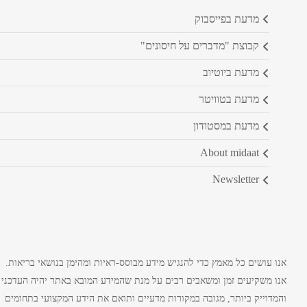
מדעת בפייסבוק
קבוצת "מדברים על חיסונים"
מדעת ביוטיוב
מדעת בטוויטר
מדעת במסטודון
about midaat
newsletter
אנו עושים כל מאמץ כדי להנגיש מידע מבוסס-ראיות ומהימן בנושאי בריאות.
אנו משקיעים זמן ומשאבים רבים על מנת שהמידע המובא באתר יהיה העדכני
והמדוייק ביותר, מגובה במקורות מדעיים ותואם את הידע המקצועי בתחומים