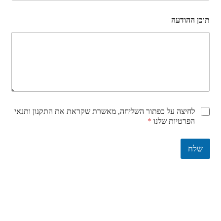
תוכן ההודעה
C
לחיצה על כפתור השליחה, מאשרת שקראת את התקנון ותנאי
h
הפרטיות שלנו
*
e
c
k
שלח
b
o
x
e
s
*