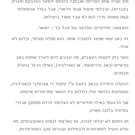
תוך שניה אחת הפריחה אובחנה כהרפס זוסטר (שלבקת חוגרת
בעברית), קיבלתי טיפול אנטי ויראלי, אבל בגלל שהתחלתי
קצת מאוחר מידי הוא לא עבד מאוד ביעילות.
התוצאה: חודשיים-שלושה של סבל בל – יתואר.
זה כאב שאי אפשר להסביר אותו. הוא מפלח ופנימי, וכלום לא
עוזר.
נוצר נזק לקצות העצבים, מה שגורם להם לשדר אותות כאב
נוראיים (כאב נוירופאתי, או נאורלגיה), כאילו הרגל בוערת
מבפנים.
ההקלה היחידה בכאב ניתנת ע"י טיפול די אגרסיבי לנאורלגיה,
שתופעות הלוואי שלו כוללות בין השאר סחרחורות איומות.
אני הרגשתי כאילו חודשיים לא הצלחתי לרדת ממתקן אכזרי
במיוחד בלונה פארק.
מן הסתם לא יכלתי לנהוג, אז נאלצתי לנסוע באוטובוסים, מה
שלא הועיל לסחרחורת ולבחילות שנגרמו עקב הסחרחורות.