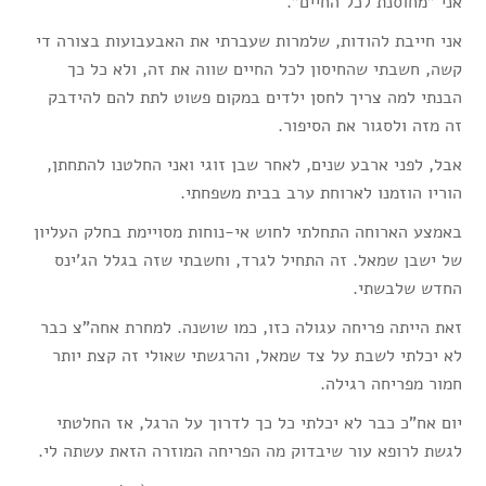
אני "מחוסנת לכל החיים".
אני חייבת להודות, שלמרות שעברתי את האבעבועות בצורה די
קשה, חשבתי שהחיסון לכל החיים שווה את זה, ולא כל כך
הבנתי למה צריך לחסן ילדים במקום פשוט לתת להם להידבק
זה מזה ולסגור את הסיפור.
אבל, לפני ארבע שנים, לאחר שבן זוגי ואני החלטנו להתחתן,
הוריו הוזמנו לארוחת ערב בבית משפחתי.
באמצע הארוחה התחלתי לחוש אי-נוחות מסויימת בחלק העליון
של ישבן שמאל. זה התחיל לגרד, וחשבתי שזה בגלל הג'ינס
החדש שלבשתי.
זאת הייתה פריחה עגולה כזו, כמו שושנה. למחרת אחה"צ כבר
לא יכלתי לשבת על צד שמאל, והרגשתי שאולי זה קצת יותר
חמור מפריחה רגילה.
יום אח"כ כבר לא יכלתי כל כך לדרוך על הרגל, אז החלטתי
לגשת לרופא עור שיבדוק מה הפריחה המוזרה הזאת עשתה לי.