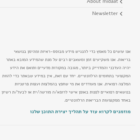
about midaat
newsletter
אנו עושים כל מאמץ כדי להנגיש מידע מבוסס-ראיות ומהימן בנושאי
בריאות. אנו משקיעים זמן ומשאבים רבים על מנת שהמידע המובא באתר
יהיה העדכני והמדוייק ביותר, מגובה במקורות מדעיים ותואם את הידע
המקצועי בתחומים הרלוונטיים. יחד עם זאת, אין במידע שבאתר כדי להוות
המלצה רפואית. אנו מעודדים את מי שחפץ בהמלצות ועצות פרטניות
בנושאים רפואיים לפנות באופן אישי לרופא/ה מורשה/ית או לבעל/ת רשיון
באחד ממקצועות הבריאות הרלוונטיים.
מוזמנים לקרוא עוד על תהליך יצירת התוכן שלנו