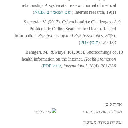
relationship: A systematic review. Journal of medical
Internet research, 19(1) (
תוכן המאמר ב-NCBI
)
Starcevic, V. (2017). Cyberchondria: Challenges of
Problematic Online Searches for Health-Related
Information.
Psychotherapy and Psychosomatics
,
86
(3),
129-133 (
קובץ PDF
)
Benigeri, M., & Pluye, P. (2003). Shortcomings of
health information on the Internet.
Health promotion
(4), 381-386 (
18
,
international
קובץ PDF
)
אדוה לוטן
מנכ"לית עמותת מדעת
עוסקת בניתוח מערכות