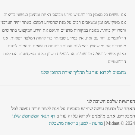
אנו עושים כל מאמץ כדי להנגיש מידע מבוסס-ראיות ומהימן בנושאי בריאות.
אנו משקיעים זמן ומשאבים רבים על מנת שהמידע המובא באתר יהיה העדכני
והמדוייק ביותר, מגובה במקורות מדעיים ותואם את הידע המקצועי בתחומים
הרלוונטיים. יחד עם זאת, אין במידע שבאתר כדי להוות המלצה רפואית. אנו
מעודדים את מי שחפץ בהמלצות ועצות פרטניות בנושאים רפואיים לפנות
באופן אישי לרופא/ה מורשה/ית או לבעל/ת רשיון באחד ממקצועות הבריאות
הרלוונטיים.
מוזמנים לקרוא עוד על תהליך יצירת התוכן שלנו
הפרטיות שלכם חשובה לנו
האתר של מדעת עושה שימוש בעוגיות על מנת ליצור חוויה נעימה לכל
המבקרים, אתם מוזמנים לקרוא על זה עוד ב
דף תנאי המשתמש שלנו
Midaat © 2024 |
מדעת - למען בריאות מושכלת