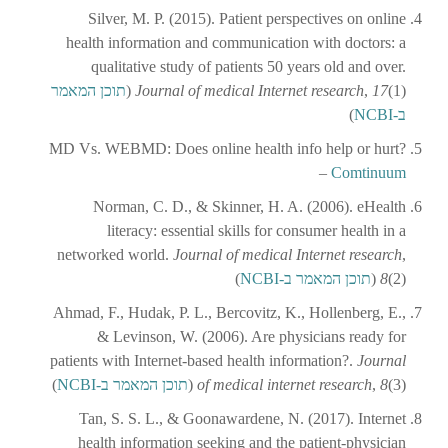
Silver, M. P. (2015). Patient perspectives on online
health information and communication with doctors: a
qualitative study of patients 50 years old and over.
(1) (
17
,
Journal of medical Internet research
תוכן המאמר
ב-NCBI
)
MD Vs. WEBMD: Does online health info help or hurt?
–
Comtinuum
Norman, C. D., & Skinner, H. A. (2006). eHealth
literacy: essential skills for consumer health in a
networked world.
Journal of medical Internet research
,
(2) (
8
תוכן המאמר ב-NCBI
)
Ahmad, F., Hudak, P. L., Bercovitz, K., Hollenberg, E.,
& Levinson, W. (2006). Are physicians ready for
patients with Internet-based health information?.
Journal
(3) (
8
,
of medical internet research
תוכן המאמר ב-NCBI
)
Tan, S. S. L., & Goonawardene, N. (2017). Internet
health information seeking and the patient-physician