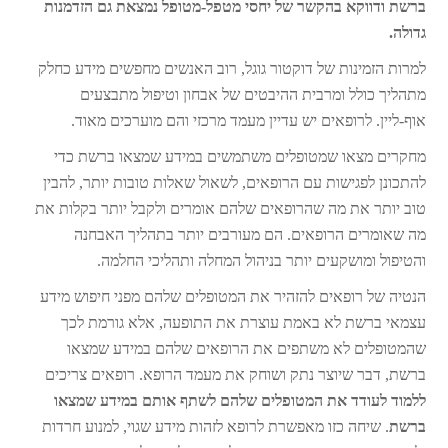
ברשת ודווקא בהקשר של יחסי מטפל-מטופל נמצאת גם הזדמנות
גדולה.
למרות הזמינות של דוקטור גוגל, רוב האנשים מחפשים מידע כחלק
מתהליך כולל ומרבית ההיבטים של אבחון וטיפול מתבצעים
אוף-ליין. לרופאים יש עדיין מעמד מרכזי והם מוערכים מאוד.
מחקרים מצאו שמטופלים משתמשים במידע שמצאו ברשת כדי
להתכונן לפגישות עם הרופאים, לשאול שאלות טובות יותר, להבין
טוב יותר את מה שהרופאים שלהם אומרים ולקבל יותר בקלות את
מה שאומרים הרופאים. הם מעורבים יותר בתהליך האבחנה
והטיפול ומושקעים יותר בניהול המחלה ותהליכי החלמה.
הנטיה של רופאים להזהיר את המטופלים שלהם מפני חיפוש מידע
עצמאי ברשת לא באמת עוצרת את התופעה, אלא גורמת לכך
שהמטופלים לא משתפים את הרופאים שלהם במידע שמצאו
ברשת, דבר שיוצר נתק ושוחק את מעמד הרופא. רופאים צריכים
ללמוד לעודד את המטופלים שלהם לשתף אותם במידע שמצאו
ברשת
. שיחה כזו מאפשרת לרופא לזהות מידע שגוי, למנוע חרדות