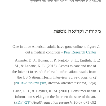
ולשפר את תחושת המעורבות של המטופל בתהליך.
מקורות וקריאה נוספת
One in three American adults have gone online to figure
out a medical condition –
Pew Research Center
Amante, D. J., Hogan, T. P., Pagoto, S. L., English, T.
M., & Lapane, K. L. (2015). Access to care and use of
the Internet to search for health information: results from
the US National Health Interview Survey.
Journal of
(4) (
17
,
medical Internet research
תוכן המאמר ב-NCBI
)
Cline, R. J., & Haynes, K. M. (2001). Consumer health
information seeking on the Internet: the state of the art.
(6), 671-692 (
16
,
Health education research
קובץ PDF
)