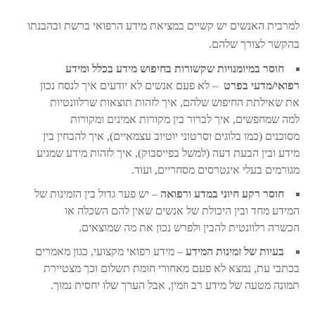
למרבית האנשים יש קשיים במציאת מידע הרפואי ברשת ובהבנתו
בהקשר לצורך שלהם.
חוסר במיומנויות שקשורות בחיפוש מידע בכלל ומידע
רפואי/מדעי בפרט
– לא פעם אנשים לא יודעים איך לנסח נכון
את שאילתת החיפוש שלהם, איך לזהות תוצאות שרלוונטיות
למה שמחפשים, איך לברור בין מקורות אמינים ומקורות
מסוכנים (כמו בלוגים וסרטוני יוטיוב עצמאיים), איך להבחין בין
מידע ובין הבעת דעה (למשל בפייסבוק), איך לזהות מידע שמגיע
מגורמים בעלי אינטרסים מסחריים, ועוד.
חוסר רקע חיוני במדע ורפואה
– יש פער גדול בין הזמינות של
המידע מחד ובין היכולת של אנשים שאין להם השכלה או
הכשרה רלוונטית להבין ולפרש נכון את מה שמוצאים.
בעיות של זמינות המידע
– מידע רפואי מקצועי, כגון מאמרים
בכתבי עת, נמצא לא פעם מאחורי חומת תשלום וכך מצטיירת
תמונה מטעה של מידע רב וזמין, אבל הערך שלו יחסית נמוך.