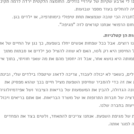
י ונתנו לי ארבע שקיות של עירויי נוזלים. החומצה הלקטית ירדה לרמה תקינה
יה להחלים בעוד מספר שבועות.
חברה הכי טובה שנמצאת תחת טיפולי כימותרפיה, או ילדים בגן.
ם הרפואי אנחנו קוראים לזה "מגיפה".
ת הן קטלניות.
נו רוצים. אבל ככל שפחות אנשים יחלו בשפעת, כך נגן על החיים של או
מטופלים עם דיכוי חיסוני. נניח שהאפקטיביות של החיסון היא רק 10%, האם לא שווה להציל 30 ילדים או סבתות מתוך
מותו, התמותה היא נושא אחר, אבל זה יחסוך מהם את מה שאני חוויתי, בתוך אי
ים, כשאני לא יכולה לעבוד, צריכה לדאוג שיטפלו בילדים שלי, ובינתי
ת את זה כדי להסביר שחיסון השפעת מציל חיים בכך שהוא מפסיק את
נה הגדולה, להבין את המשמעות של בריאות הציבור ושל אפידמיולוגיה.
רציה של חברות התרופות או של משרד הבריאות. אם אתם בריאים ויכולי
יעות בחברה שלנו.
ת של מגיפת השפעת. אנחנו צריכים להתאחד, ולשים בצד את הפחדים
 למגר אותה.