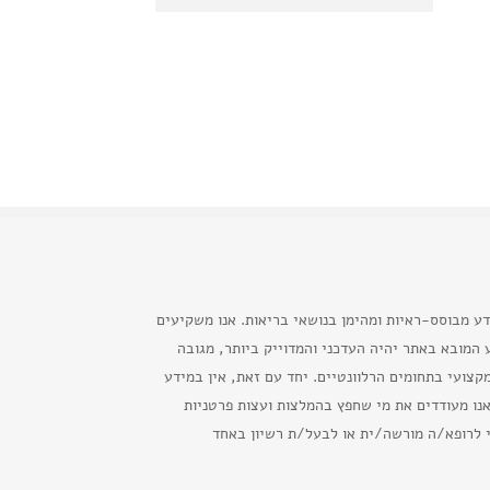
דע מבוסס-ראיות ומהימן בנושאי בריאות. אנו משקיעים
המובא באתר יהיה העדכני והמדוייק ביותר, מגובה
קצועי בתחומים הרלוונטיים. יחד עם זאת, אין במידע
נו מעודדים את מי שחפץ בהמלצות ועצות פרטניות
י לרופא/ה מורשה/ית או לבעל/ת רשיון באחד