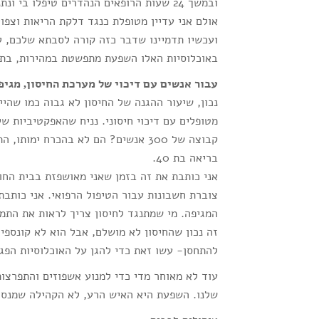
ובמשך 24 שעות הרופאים הנהדרים טיפלו ב
אולם אני עדיין מטופלת כנגד דלקת הריאות וצפו
ועכשיו תדמיינו שדבר כזה קורה לסבתא שלכם, ל
באוכלוסיות האלו השפעת מתפשטת במהירות, בתחו
עבור אנשים עם דיכוי של מערכת החיסון, מגיפו
נכון, שיעור ההגנה של החיסון לא גבוה כמו שהיי
קבוצה של 300 אנשים? הם לא בהכרח י
בריאה בת 40.
אני כותבת את זה בזמן שאני מאושפזת בבית החול
צוברת חשבונות עבור הטיפול הרפואי. אני כותב
המגיפה. מי שמתנגד לחיסון צריך לראות את התמו
זה נכון שהחיסון לא מושלם, אבל הוא לא קונספי
להתחסן- עשו זאת כדי להגן על האוכלוסיות הפג
עוד לא מאוחר מדי כדי למנוע אשפוזים והתפרצו
שלנו. השפעת היא האיש הרע, לא הקהילה שמנסה