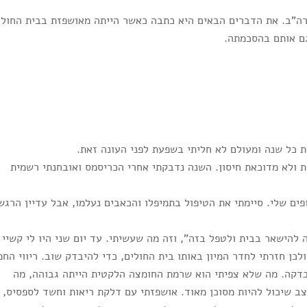
רה"ב. את הדברים הבאים היא כתבה כאשר הייתה מאושפזת בבית החולי
ם אותם בהסכמתה.
ת ולא מדוכאת חיסון. השנה נדבקתי אחרי הכריסמס ואובחנתי רשמית
הצפצופים שלי. סיימתי את הטיפול בתמיפלו והכאבים נעלמו, אבל עדיין הרגש
 להישאר בבית ולטפל בזה", וזה מה שעשיתי. עד יום שני היו לי קשיי
לכן חזרתי לחדר המיון באותו בית החולים, כדי להיבדק שוב. ריווי החמ
90, וקצב הלב מעל 100 פעימות בדקה. מה שלא צפיתי הוא שרמת החומצה הלקטית הייתה גבוהה, מה
 שיכול להיות מסוכן מאוד. אושפזתי עם דלקת ריאות וחשד לספסיס,