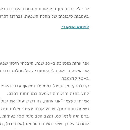
שרי לינדר וורטון היא אחות מוסמכת העובדת בא
בעקבות סיבוכים של מחלת השפעת, ובחרנו לתרג
לפוסט המקורי
אני אחות מוסמכת כ-20 שנה, קיבלתי חיסון שפעת כל שנה ומעולם לא חליתי בשפעת לפני העונה זאת.
אני אישה בריאה בלי היסטוריה של מחלות כרוניו
ב-30 לדצמבר.
קיבלתי 5 ימי טיפול בתמיפלו ומשאף עבור 
לחץ בחזה והנשימה נשמעה כמו תחנת רכבת.
אמרתי לעצמי "אני אחות, זה רק שיעול, את יכולה
נשימה וחום נמוך. שבוע קודם עשיתי צילום חזה ו
בדם היה -93%
שמרמז על כך שאני מפתחת ספסיס (אלח-דם), מצב