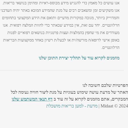
אנו עושים כל מאמץ כדי להנגיש מידע מבוסס-ראיות ומהימן בנושאי בריאות.
אנו משקיעים זמן ומשאבים רבים על מנת שהמידע המובא באתר יהיה העדכני
והמדוייק ביותר, מגובה במקורות מדעיים ותואם את הידע המקצועי בתחומים
הרלוונטיים. יחד עם זאת, אין במידע שבאתר כדי להוות המלצה רפואית. אנו
מעודדים את מי שחפץ בהמלצות ועצות פרטניות בנושאים רפואיים לפנות
באופן אישי לרופא/ה מורשה/ית או לבעל/ת רשיון באחד ממקצועות הבריאות
הרלוונטיים.
מוזמנים לקרוא עוד על תהליך יצירת התוכן שלנו
הפרטיות שלכם חשובה לנו
האתר של מדעת עושה שימוש בעוגיות על מנת ליצור חוויה נעימה לכל
המבקרים, אתם מוזמנים לקרוא על זה עוד ב
דף תנאי המשתמש שלנו
Midaat © 2024 |
מדעת - למען בריאות מושכלת