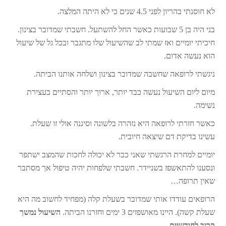
לא חוסנתי בהריון לפני 4.5 שנים כי לא היתה המלצה.
בני היה בן 5 שבועות כאשר החל להשתעל. חשבתי שמדובר בצינון.
חיכיתי יומיים ואז שמתי לב שהשיעול שלו מתגבר ובכל גל של שיעול
הוא נעשה אדום.
ניגשתי לרופאה שחשבה שמדובר בצינון ושלחה אותנו הביתה.
מיום ליום השיעול נעשה כבד יותר, ארוך יותר והסתיים בעצירת
נשימה.
כאשר חזרתי לרופאה היא נזהרה בלשונה וסיננה אולי זו שעלת.
עשינו בדיקת דם שיצאה חיובית.
יומיים למחרת הרגשתי שאני כבר לא יכולה לחכות שהמצב ישתפר
ונסענו להתאשפז בשניידר. חשבתי שלפחות יהיה טיפול אך מסתבר
שאין תרופה…
הרופאים עודדו אותי שמדובר בשעלת קלה (מפחיד לחשוב מה היא
שעלת קשה). היינו מאושפזים 3 ימים וחזרנו הביתה.
השיעול נמשך
קרוב לחודשיים.