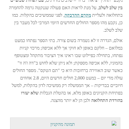
נקבע "תהליך יציאה" ברור – שלבים מדורגים,
עם לפחות שבועיים
בין שלב לשלב
, על מנת לראות האם פעולה שננקטה גרמה להחמרה
בתחלואה ולעליית
מקדם ההדבקה
, לפני שממשיכים בהקלות. כמו
כן, נקבע מהו מספר החולים החדשים היומי המרבי לכל מעבר בין
שלב לשלב.
אולם, הגדרה זו לא נשמרה בשום צורה. בתי הספר נפתחו כמעט
במלואם – חלקם באופן לא חוקי אך ללא אכיפה; מרכזי קניות
נפתחו, בתחילה כפיילוט שבו ראינו איך הציבור מתקהל ומצטופף
בהמוניו, ללא אכיפה מספקת; ולא ניתן שלא לחוש ב"דה ז'ה וו"
כאשר שוב האווירה ברחובות היא כי "תם הטקס". מספר החולים
עולה מדי יום – כמעט 2,000 חולים חדשים היום, 2.8 אחוזים
חיוביים בבדיקות – אך הממשלה רק ממשיכה לדון בהקלות, למשל
בפתיחת הקניונים באופן מלא, או בהטלת הגבלות
שלא יעזרו
בהורדת התחלואה
ולכן הן לא יותר מהצגה.