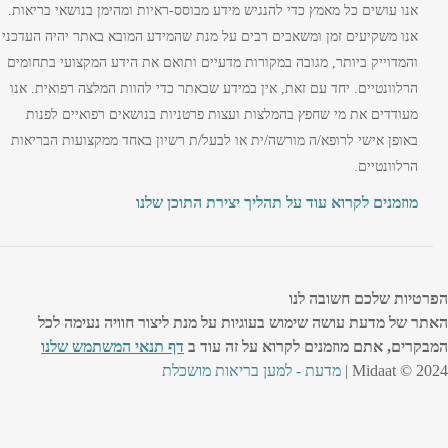
אנו עושים כל מאמץ כדי להנגיש מידע מבוסס-ראיות ומהימן בנושאי בריאות.
אנו משקיעים זמן ומשאבים רבים על מנת שהמידע המובא באתר יהיה העדכני
והמדוייק ביותר, מגובה במקורות מדעיים ותואם את הידע המקצועי בתחומים
הרלוונטיים. יחד עם זאת, אין במידע שבאתר כדי להוות המלצה רפואית. אנו
מעודדים את מי שחפץ בהמלצות ועצות פרטניות בנושאים רפואיים לפנות
באופן אישי לרופא/ה מורשה/ית או לבעל/ת רשיון באחד ממקצועות הבריאות
הרלוונטיים.
מוזמנים לקרוא עוד על תהליך יצירת התוכן שלנו
הפרטיות שלכם חשובה לנו
האתר של מדעת עושה שימוש בעוגיות על מנת ליצור חוויה נעימה לכל
המבקרים, אתם מוזמנים לקרוא על זה עוד ב
דף תנאי המשתמש שלנו
Midaat © 2024 |
מדעת - למען בריאות מושכלת