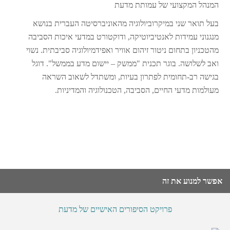
המנהל המקצועי של עמותת מדעת
בעל תואר שני במיקרוביולוגיה מהאוניברסיטה העברית בנושא
מנגנוני עמידות לאנטיביוטיקה, ודוקטורט במדעי איכות הסביבה
מהטכניון בתחום ניטור זיהום אוויר ואפידמיולוגיה סביבתית. נשוי
ואב לשלושה. בוגר תכנית "ממשק – יישום מדע בממשל". דוגל
בגישה רב-תחומית לפתרון בעיות, ומשתדל לשאוב השראה
מעולמות מדעי החיים, הסביבה, הטכנולוגיה והמדיניות.
אפשר למנוע את זה
פרויקט הסיפורים האישיים של מדעת