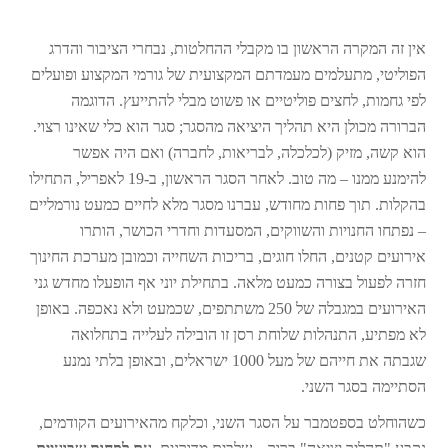
אין זה המקרה הראשון בו מקבלי ההחלטות, נבחרי הציבור והדרג
הפוליטי, מתעלמים מעמדתם המקצועית של גורמי המקצוע ופועלים
לפי גחמות, לחצים פוליטיים או פשוט מבלי להתייעץ. הדוגמה
הברורה מכולן היא תהליך היציאה מהסגר; סגר הוא כלי שאינו רצוי.
הוא קשה, מזיק (לכלכלה, לבריאות, לחברה) ואם היה אפשר
להימנע ממנו – מה טוב. לאחר הסגר הראשון, ב-19 לאפריל, התחילו
בהקלות. תוך פחות מחודש, עברנו מסגר מלא לחיים כמעט נורמליים
– נפתחו החנויות והשווקים, המסעדות וחדרי הכושר, הותרו
אירועים קטנים, החלו חוגים, בריכות השחייה וכמובן מערכת החינוך
חזרה לפעול בצורה כמעט מלאה. בתחילת יוני אף הופעלו מחדש גני
האירועים במגבלה של 250 משתתפים, שכמעט ולא נאכפה. באופן
לא מפתיע, התנהלות שלוחת רסן זו הובילה לעלייה בתחלואה
שגבתה את חייהם של מעל 1000 ישראלים, ובאופן בלתי נמנע
הסתיימה בסגר השני.
כשהוחלט בספטמבר על הסגר השני, וכלקח מהאירועים הקודמים,