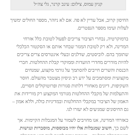
קניון עמוס, צילום: עינב קרנר, גלי צה״ל
החיסון קרוב, אבל עדיין לא פה. אם לא ניזהר, מספר החולים ימשיך
לעלות ועימו מספר הנפטרים.
בדמוקרטיה, נבחרי הציבור צריכים לפעול לטובת כלל אזרחי
המדינה, ולא רק לטובת המגזר שבחר אותם או הסקטור הכלכלי
שתומך בהם. לוביסטים, שדלנים ובעלי אינטרסים צרים צריכים
להיות מודרים מחדרי הוועדות וממוקדי קבלת ההחלטות. חברי
הכנסת והשרים חייבים להסתמך על גורמי מקצוע, שמנחים
מקצועית ומסתמכים על ידע רב וניסיון מצטבר מהעולם. חוסר
השקיפות, דיונים מאחורי דלתות סגורות ופרוטוקולים חסויים,
והתעלמות של מקבלי ההחלטות מגורמי המקצוע רק מורידות את
האמון של הציבור במקבלי ההחלטות ובמדיניות כולה, וללא אמון –
גם החיסונים שמגיעים לא יעזרו לנו.
כאזרחי המדינה, אנו מחויבים לשמור על המגבלות הקיימות. אך
לשם כך,
חשוב שמגבלות אלו יהיו מבוססות, מוסברות ונגישות
.