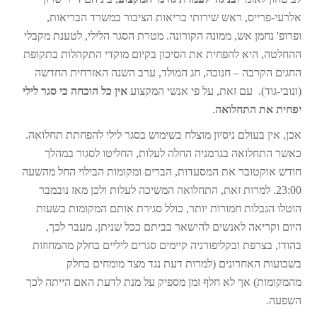
אלרעי-פרייס, ראש שירותי בריאות הציבור במשרד הבריאות,
ופרופ' נחמן אש, ממונה הקורונה. מטרת הסגר הלילי, לטענת מקבלי
ההחלטה, היא להפחית את הסיכון בקיום מוקדי התקהלות בתקופת
החגים הקרבה – חנוכה, חג המולד, ערב השנה האזרחית החדשה
(ונובי-גוד). עם זאת, על פי אנשי המקצוע
אין כל הוכחה כי סגר לילי
יפחית את התחלואה
.
אכן, אין בעולם ניסיון מוצלח בשימוש בסגר לילי להפחתת תחלואה.
כאשר התחלואה בגרמניה החלה לעלות, החליטו לסגור במהלך
חודש אוקטובר את המסעדות, הברים ומקומות הבילוי החל מהשעה
23:00. למרות זאת, התחלואה המשיכה לעלות ולכן מאז נובמבר
הוטלו הגבלות חמורות יותר, כולל סגירת אותם המקומות בשעות
היום וקריאה לאנשים להישאר בביתם ככל שניתן. מעבר לכך,
בהודו, בצרפת ובקליפורניה קיימים סגרים ליליים בחלק מהמחוזות
בשבועות האחרונים (למרות דעת נגד מצד מומחים בחלק
מהמקומות) אך לא חלף זמן מספיק על מנת לדעת האם הייתה לכך
השפעה.