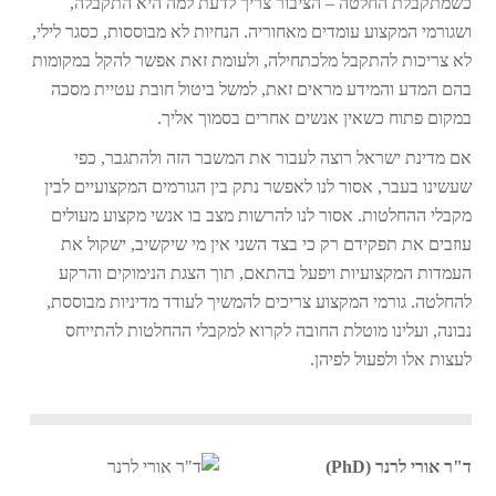
כשמתקבלת החלטה – הציבור צריך לדעת למה היא התקבלה,
ושגורמי המקצוע עומדים מאחוריה. הנחיות לא מבוססות, כסגר לילי,
לא צריכות להתקבל מלכתחילה, ולעומת זאת אפשר להקל במקומות
בהם המדע והמידע מראים זאת, למשל ביטול חובת עטיית מסכה
במקום פתוח כשאין אנשים אחרים בסמוך אליך.
אם מדינת ישראל רוצה לעבור את המשבר הזה ולהתגבר, כפי
שעשינו בעבר, אסור לנו לאפשר נתק בין הגורמים המקצועיים לבין
מקבלי ההחלטות. אסור לנו להרשות מצב בו אנשי מקצוע מעולים
עוזבים את תפקידם רק כי בצד השני אין מי שיקשיב, ישקול את
העמדות המקצועיות ויפעל בהתאם, תוך הצגת הנימוקים והרקע
להחלטה. גורמי המקצוע צריכים להמשיך לעודד מדיניות מבוססת,
נבונה, ועלינו מוטלת החובה לקרוא למקבלי ההחלטות להתייחס
לעצות אלו ולפעול לפיהן.
ד"ר אורי לרנר (PhD)