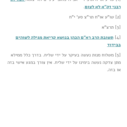
רבני זק"א לא לצום
.
[2] שו"ע או"ח תר"צ סע' י"ח
[3] תרצ"א
[4]
תשובת הרב רא"ם הכהן בנושא קריאת מגילה לשוהים
בבידוד
[5] משלוח מנות נעשה בעיקר על ידי שליח. בדרך כלל ממילא
מתן צדקה נעשה בימינו על ידי שליח. אין צורך במגע אישי בזה
או בזה.