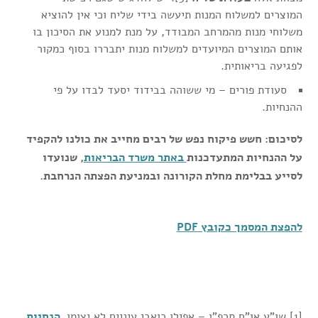
המוצרים למשלוח המנות תיעשה בידי שליח וכי אין להוציא
משלוחי מנות מהמרחב המבודד, על מנת למנוע את הסיכון בו
אותם המוצרים המיועדים למשלוח מנות יתבררו בסוף כמקור
לפגיעה בריאותית.
סעודת פורים – מי ששוהה בבידוד יסעד לבדו על פי
ההנחיות.
לסיכום: חשש פיקוח נפש של רבים מחייב את כולנו להקפיד
על ההנחיות המתעדכנות
באתר משרד הבריאות
, שנועדו
לסייע בבלימת מחלת הקורונה ובמניעת הפצתה הנרחבת.
להפצת המסמך כקובץ PDF
[1] שו"ע או"ח תרפ"ו – אפילו כואבי עיניים לא יצומו.
הנחיות