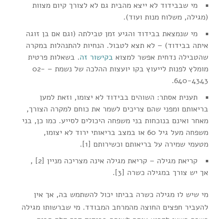
מי שבבידוד לא ייצא מהבית גם לא לצורך קיום מצוות
(מגילה, משלוח מנות ועוד).
מי שנמצאת בבידוד והגיע זמן טבילתה (וגם אם בן זוגה
איתה בבידוד) – לא תצא לטבול. הנחיות להתנהלות במקרה
שהטבילה נדחית אפשר למצוא
בקישור זה
. בשאלות פרטית
מומלץ לפנות לייעוץ בקו יועצות ההלכה של נשמת – 02-
640-4343.
תענית אסתר: השוהים בבידוד לא יצומו, וזאת למען
בריאותם ומפני שהם צריכים לשמר את כוחם למקרה הצורך,
מאחר ואינם בנוכחות בני משפחה היכולים לסייע. כמו כן, בני
משפחה מעל גיל 60 או במצב בריאותי ירוד לא יצומו,
מטעמי שמירה על בריאותם וכשירותם [1].
קריאת מגילה – קריאת מגילה אינה מצריכה מניין [2] ,
אך יש צורך במגילה כשרה [3].
מי שיש לו מגילה כשרה בביתו יכול להשתמש בה, אך אין
להעביר חפצים החוצה מהמרחב המבודד. מי שברשותו מגילה