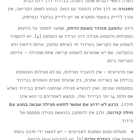
כשרה רשאי לקרוא אותה לשוהה בבידוד דרך דלת הבית
הסגורה
או דרך חלון (הסגור גם הוא). בנוגע לאופן הקריאה, אין
צורך לדייק בטעמי המקרא אך יש לדייק בניקוד ובפיסוק.
כיוון ש
המצב מוגדר כשעת הדחק
, אפשר לסמוך על הדעות
המקילות ולשמוע מגילה דרך הרדיו או הטלפון [4]. יש להקפיד
לשמוע את הקריאה בשידור חי (שיחת טלפון, שיחת וידאו) ולא
בהקלטה. אם יש אפשרות לשמוע קריאה אחת ממגילה – עדיפה
הקריאה ביום.
אנו מדגישים – אין להעביר מגילות, גם לא מגילות העטופות
בניילון או באריזה אחרת, בין אנשים שונים השוהים בבידוד
במקומות שונים; ואין להוציא מגילה שניתנה לאדם בבידוד (אלא
אם חלפו 14 ימי הבידוד שלו, ונמצא לאחריהם כי הוא אינו
חולה).
כרגע לא ידוע אם אפשר לחטא מגילה שבאה במגע עם
חולה קורונה
, ולכן אין להסתכן בהוצאת מגילה ממקום של
בידוד.
משלוח מנות ומתנות לאביונים – יש לצאת ידי חובה בשתי
מצוות אלה
בעזרת שליח
[5]. יש להדגיש שגם רכישת