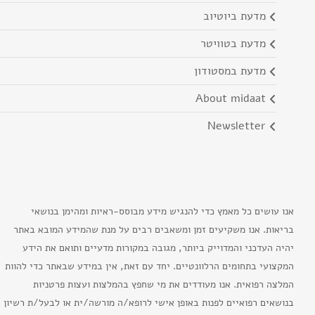
מדעת ביוטיוב
מדעת בטוויטר
מדעת במסטודון
about midaat
newsletter
אנו עושים כל מאמץ כדי להנגיש מידע מבוסס-ראיות ומהימן בנושאי
בריאות. אנו משקיעים זמן ומשאבים רבים על מנת שהמידע המובא באתר
יהיה העדכני והמדוייק ביותר, מגובה במקורות מדעיים ותואם את הידע
המקצועי בתחומים הרלוונטיים. יחד עם זאת, אין במידע שבאתר כדי להוות
המלצה רפואית. אנו מעודדים את מי שחפץ בהמלצות ועצות פרטניות
בנושאים רפואיים לפנות באופן אישי לרופא/ה מורשה/ית או לבעל/ת רשיון