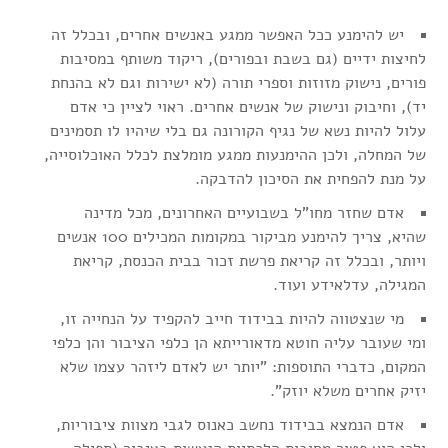
יש להימנע ככל האפשר ממגע באנשים אחרים, ובכלל זה
לחיצות ידיים (גם בשבת ובפורים), ריקוד משותף במסיבות
פורים, נישוק מזוזות וספרי תורה (לא ישירות וגם לא בהנחת
יד), וחיבוק ונישוק של אנשים אחרים. ראוי לציין כי אדם
עלול להיות נשא של נגיף הקורונה גם בלי שיהיו לו תסמינים
של המחלה, ולכן ההימנעות ממגע מומלצת לכלל האוכלוסייה,
על מנת להפחית את הסיכון להדבקה.
אדם שחזר מחו"ל בשבועיים האחרונים, מכל מדינה
שהיא, צריך להימנע מביקור במקומות המכילים 100 אנשים
ויותר, ובכלל זה קריאת פרשת זכור בבית הכנסת, קריאת
המגילה, עדלאידע ועוד.
מי שנצטווה להיות בבידוד חייב להקפיד על הנחייה זו,
ומי שעובר עליה חוטא מדאורייתא הן כלפי הציבור והן כלפי
המקום, כדברי התוספות: "יותר יש לאדם ליזהר עצמו שלא
יזיק אחרים משלא יוזק".
אדם הנמצא בבידוד נחשב כאנוס לגבי מצוות ציבוריות,