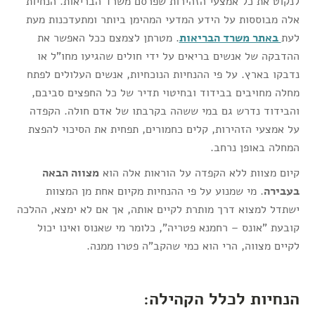
לנקוט את כל אמצעי הזהירות שפרסם משרד הבריאות. הנחיות
אלה מבוססות על הידע המדעי המהימן ביותר ומתעדכנות מעת
לעת
באתר משרד הבריאות
. מטרתן לצמצם ככל האפשר את
ההדבקה של אנשים בריאים על ידי חולים שהגיעו מחו"ל או
נדבקו בארץ. על פי ההנחיות הנוכחיות, אנשים העלולים לפתח
מחלה מחויבים בבידוד ובחיטוי תדיר של כל החפצים סביבם,
והבידוד נדרש גם במי ששהה בקרבתו של אדם חולה. הקפדה
על אמצעי הזהירות, קלים כחמורים, תפחית את הסיכוי להפצת
המחלה באופן נרחב.
קיום מצוות ללא הקפדה על הוראות אלה הוא
מצווה הבאה
בעבירה
. מי שמנוע על פי ההנחיות מקיום אחת מן המצוות
ישתדל למצוא דרך מותרת לקיים אותה, אך אם לא ימצא, ההלכה
קובעת "אונס – רחמנא פטריה", כלומר מי שאנוס ואינו יכול
לקיים מצווה, הרי הוא כמי שהקב"ה פטרו ממנה.
הנחיות לכלל הקהילה: