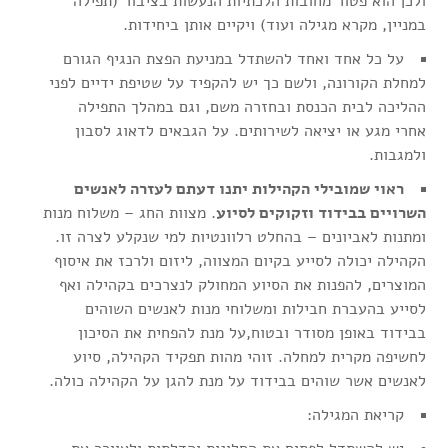
ולכן הוא פטור מחובות הלכתיות הנעשות בציבור (תפילה
במניין, מקרא מגילה ועוד) ויקיים אותן ביחידות.
על כל אחד ואחד להשתדל במניעת הפצת הנגיף הגורם
למחלת הקורונה, ולשם כך יש להקפיד על שטיפת ידיים לפני
ההליכה לבית הכנסת ובחזרה משם, וגם במהלך התפילה
אחרי מגע או יציאה לשירותים. על הגבאים לדאוג לסבון
ולמגבות.
ראוי שמובילי הקהילות יתנו דעתם לעזרה לאנשים
השרויים בבידוד וזקוקים לסיוע
. מצוות החג – משלוח מנות
ומתנות לאביונים – בהחלט רלוונטיות למי שנקלע לצרה זו.
הקהילה יכולה לסייע בקיום המצווה, ליזום ולרכז את איסוף
המוצרים, להפנות את הסיוע המחולק לנצרכים בקהילה ואף
לסייע בהעברת חבילות ומשלוחי מנות לאנשים השוהים
בבידוד באופן מסודר ובטוח,על מנת להפחית את הסיכון
לחשיפה מקרית למחלה. זוהי מהות תפקיד הקהילה, סיוע
לאנשים אשר שוהים בבידוד על מנת להגן על הקהילה כולה.
קריאת המגילה: