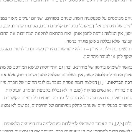
ניהם מבוססים על טכנולוגיה דומה, שניהם בטוחים, ושניהם יעילים מאוד במנ
יים של חיסונים אלו (כמקובל בניסויים קליניים רבים, מסיבות שונות). לכן, 
ון, אין המלצה גורפת לחסן אותן. זאת בהתאם לתקנות המחייבות את החבר
בוצה שלא נכללה באופן מוגדר בניסוי.
נשים בתחילת ההיריון – הן לא ידעו שהן בהיריון כשהתנדבו לניסוי. במעקב
קף להן או לעובר מהחיסון.
אשר לשימוש בחיסון של מודרנא, ובהן גם התייחסות לנושא המורכב של מתן
יכון מוגבר לתחלואה קשה,
אין בשלב זה המלצה לחסן נשים הרות, אלא אם 
רכת הבריאות.
" [1] המלצה דומה נוסחה בעבר גם לגבי החיסון של חברת פייזר
 בהיריון, או נשים מניקות (שגם הן לא נכללו בקבוצת הניסוי), העוסקות
ת בעולם, גם מקבוצה זו לא התקבלו עד כה דיווחים על בעיות הקשורות
 מניסויים בבעלי חיים שנערכו כחלק מפיתוחם של החיסונים, גם שם לא נמצאו
בדומה להמלצות האיגודים הגינקולוגיים המובילים בעולם [2,3], גם האיגוד הישראלי למיילדות וגינקולוגיה וגם המועצה הלאומית
לנשים הרות להתחסן אם הן מעוניינות בכך, במיוחד אם הן נמצאות בסיכון מ