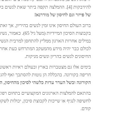
להידבקות [4]. ההמלצה תקפה ביתר שאת לנשים בקבוצת סיכון, כגון נשים סוכרתיות או עם עודף משקל.
של פייזר וגם לחיסון של מודרנא!
ברוב העולם החיסון אינו זמין לנשים בהיריון, אך ז
בקבוצות הסיכון המי
במילים אחרות הארגון ממליץ להתחסן למרבית הנשים ב
לכולם כבר יהיה מידע מהמעקב המתרחש כעת אחרי 
החיסונים לנשים בהריון ונשים מניקות.
בימים אלו גם מצטברות בארץ ובעולם ראיות ראשוניו
חריפה בקורונה. בהכללה הן נוטות להסתבך ואף להגיע למצב
הקורונה ובשל העדר עדות כלשהי לסיכון מהחיסון, החי
בהתאם להמלצות הארגונים המקצועיים בתחום רפואת
לחשיפה לנגיף או שייכות לקבוצת סיכון, יכולות לשק
קודם.