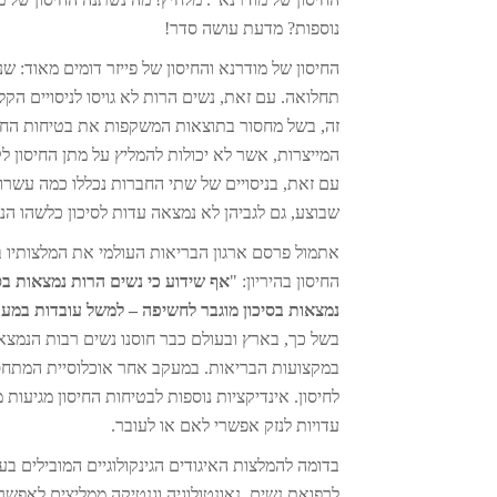
נוספות? מדעת עושה סדר!
החיסון של מודרנא והחיסון של פייזר דומים מאוד: ש
תחלואה. עם זאת, נשים הרות לא גויסו לניסויים הקלינ
זה, בשל מחסור בתוצאות המשקפות את בטיחות החיס
המייצרות, אשר לא יכולות להמליץ על מתן החיסון לק
עם זאת, בניסויים של שתי החברות נכללו כמה עשרות 
שבוצע, גם לגביהן לא נמצאה עדות לסיכון כלשהו הנש
אתמול פרסם ארגון הבריאות העולמי את המלצותיו ב
החיסון בהיריון: "
אף שידוע כי נשים הרות נמצאות בס
נמצאות בסיכון מוגבר לחשיפה – למשל עובדות במע
בשל כך, בארץ ובעולם כבר חוסנו נשים רבות הנמצאות
במקצועות הבריאות. במעקב אחר אוכלוסיית המתחסנו
לחיסון. אינדיקציות נוספות לבטיחות החיסון מגיעות
עדויות לנזק אפשרי לאם או לעובר.
לרפואת נשים, נאונטולוגיה וגנטיקה ממליצים לאפשר 