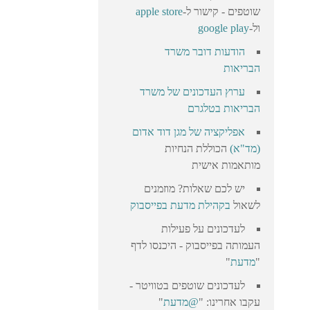
שוטפים - קישור ל-
apple store
ול-
google play
הודעות דובר משרד
הבריאות
ערוץ העדכונים של משרד
הבריאות בטלגרם
אפליקציה של מגן דוד אדום
(מד"א)
הכוללת הנחיות
מותאמות אישית
יש לכם שאלות? מוזמנים
לשאול
בקהילת מדעת בפייסבוק
לעדכונים על פעילות
העמותה בפייסבוק - היכנסו לדף
"
מדעת
"
לעדכונים שוטפים בטוויטר -
עקבו אחרינו: "
@מדעת
"