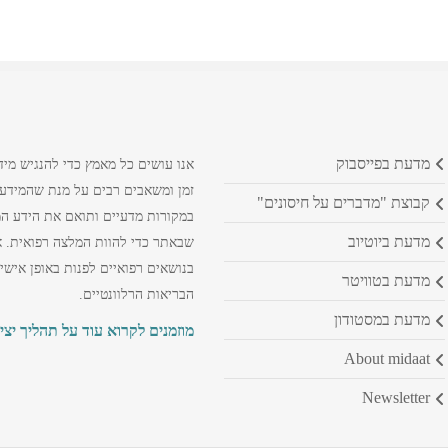
מדעת בפייסבוק
אנו עושים כל מאמץ כדי להנגיש מיד
זמן ומשאבים רבים על מנת שהמידע ה
קבוצת "מדברים על חיסונים"
במקורות מדעיים ותואם את הידע המק
מדעת ביוטיוב
שבאתר כדי להוות המלצה רפואית. א
בנושאים רפואיים לפנות באופן אישי
מדעת בטוויטר
הבריאות הרלוונטיים.
מדעת במסטודון
מוזמנים לקרוא עוד על תהליך יצי
about midaat
newsletter