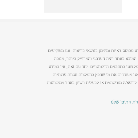
ע מבוסס-ראיות ומהימן בנושאי בריאות. אנו משקיעים
מובא באתר יהיה העדכני והמדוייק ביותר, מגובה
צועי בתחומים הרלוונטיים. יחד עם זאת, אין במידע
נו מעודדים את מי שחפץ בהמלצות ועצות פרטניות
 לרופא/ה מורשה/ית או לבעל/ת רשיון באחד ממקצועות
רת התוכן שלנו