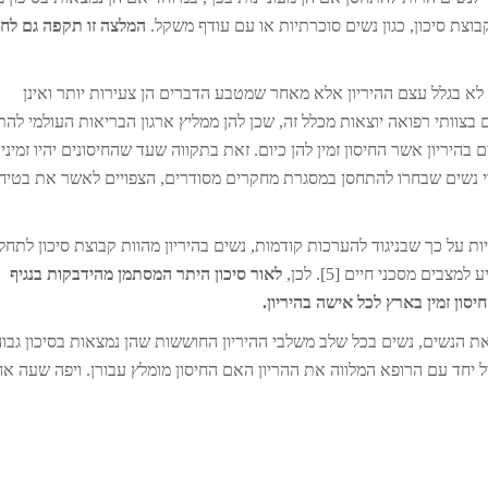
המלצה זו תקפה גם לחי
את לא בגלל עצם ההיריון אלא מאחר שמטבע הדברים הן צעירות יותר ואינן
ידיות (מעל גיל 65). כאמור, נשים בצוותי רפואה יוצאות מכלל זה, שכן להן ממליץ ארגון הבריאות העולמי ל
היריון אשר החיסון זמין להן כיום. זאת בתקווה שעד שהחיסונים יהיו זמיני
נשים שבחרו להתחסן במסגרת מחקרים מסודרים, הצפויים לאשר את בטיח
ת על כך שבניגוד להערכות קודמות, נשים בהיריון מהוות קבוצת סיכון לתחל
ים מסכני חיים [5]. לכן,
לאור סיכון היתר המסתמן מהידבקות בנגיף
סון זמין בארץ לכל אישה בהיריון.
 הנשים, נשים בכל שלב משלבי ההיריון החוששות שהן נמצאות בסיכון גבו
ול יחד עם הרופא המלווה את ההריון האם החיסון מומלץ עבורן. ויפה שעה א