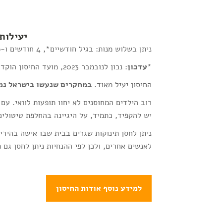
יעילות עד-90% במ
ניתן בשלוש מנות: בגיל חודשיים*, 4 חודשים ו-6 חודשים.
*
עדכון
: נכון לנובמבר 2023, מועד החיסון הוקדם לגיל 6 שבועות בשל התפרצות שעלת ופוליו.
החיסון יעיל מאוד.
במחקרים שנעשו בישראל נמצאה יעילות 
רוב הילדים המחוסנים לא יחוו תופעות לוואי. עם 
יש להקפיד, כתמיד, על היגיינה בהחלפת טיטולים
ניתן לחסן תינוקות שגרים בבית שבו אישה בהיריו
לאנשים אחרים, ולכן לפי ההנחיות ניתן לחסן גם
למידע נוסף אודות החיסון