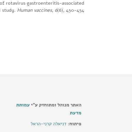
of rotavirus gastroenteritis-associated
ol study.
Human vaccines
,
6
(6), 450-454. ׁ(
האתר מנוהל ומתוחזק ע"י
עמותת
מדעת
פיתוח:
דניאלה קרני-הראל