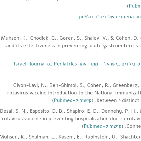
)
ר החיסונים של ביה"ח וולפסון
Muhsen, K., Chodick, G., Goren, S., Shalev, V., & Cohen, D. 
(1), 91-94.
and its effectiveness in preventing acute gastroenteriti
 מתוך אתר Israeli Journal of Pediatrics
Givon-Lavi, N., Ben-Shimol, S., Cohen, R., Greenberg, 
rotavirus vaccine introduction to the National Immunizat
between 2 distinct
קישור ל-Pubmed
)
Desai, S. N., Esposito, D. B., Shapiro, E. D., Dennehy, P. H.
rotavirus vaccine in preventing hospitalization due to rotavi
Conne
קישור ל-Pubmed
)
Muhsen, K., Shulman, L., Kasem, E., Rubinstein, U., Shachter