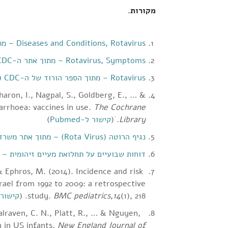
מקורות
.‏
Diseases and Conditions, Rotavirus – מתוך אתר MAYO CLINIC
Rotavirus, Symptoms – מתוך אתר ה-CDC
Rotavirus – מתוך הספר הורוד של ה-CDC (קובץ PDF)
ron, I., Nagpal, S., Goldberg, E., … &
iarrhoea: vaccines in use.
The Cochrane
Library
. ׁ(
קישור ל-Pubmed
)
נגיף הרוטה (Rota Virus) – מתוך אתר משרד הבריאות הישראלי
דוחות שבועיים על תחלואת מעיים זיהומית –
& Ephros, M. (2014). Incidence and risk
rael from 1992 to 2009: a retrospective
(1), 218. (
14
,
BMC pediatrics
study.
קישור ל-d
alraven, C. N., Platt, R., … & Nguyen,
n in US infants.
New England Journal of