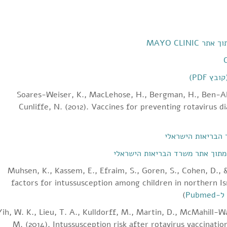
Soares‐Weiser, K., MacLehose, H., Bergman, H., Ben‐Aha
Cunliffe, N. (2012). Vaccines for preventing rotavirus d
 מתוך אתר משרד הבריאות הישראלי
Muhsen, K., Kassem, E., Efraim, S., Goren, S., Cohen, D., 
factors for intussusception among children in northern Is
Pubme
)
Yih, W. K., Lieu, T. A., Kulldorff, M., Martin, D., McMahill-W
M. (2014). Intussusception risk after rotavirus vaccinatio