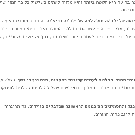
ה ברוטה היא הקשה ביותר והיא מלווה לעתים בשלשול כל כך חמור שי
ייבשות.
צואה של ילד/ה חולה לפה של ילד/ה בריא/ה
. הווירוס מופרש בצואה
בעיקר במשך המחלה וכ-3 ימים לאחר שהמחלה עברה, אבל במידה מועטה גם יום לפני המחלה ועד 10 ימים 
 על ידי מגע בידיים לאחר ביקור בשירותים, דרך צעצועים משותפים, א
מי חמור, המלווה לעתים קרובות בהקאות, חום וכאבי בטן.
השלשול
ימשך בין 3 ל-8 ימים. תסמינים נוספים הם אובדן תיאבון, והתייבשות שעלולה להיות קטלנית לתינוקו
כנה והתסמינים הם בפעם הראשונה שנדבקים בווירוס
. גם מבוגרים
 לרוב פחות חמורים.