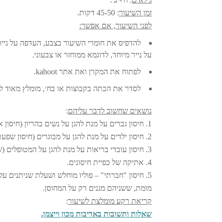
זמן השיעור
: 45-50 דקות.
לפני השיעור, אם אפשר:
להדפיס את חומרי השיעור בצבע, העדפה על ניי
על נייר מיוחד, לדוגמא ממוחזר או צבעוני.
לפתוח את המקרן ואת אתר kahoot.
לסדר את הכתה בקבוצות או בח׳, מומלץ מאוד ל
נושאים שחשוב לדבר עליהם
:
1. חיסון גברים על מנת להגן על נשים בהריון (חיסון אדמת).
2. חיסון ילדים על מנת להגן על מבוגרים (חיסון שפעת, פנאומוקוק שהוכחו כיעילים במניעת תחלואה ותמותה בקרב מבוגרים).
3. חיסון עובדי בריאות על מנת להגן על המטופלים (שפעת).
4. אתיקה של כפיית חיסונים.
5. חיסון "חברתי" – פוליו מוחלש ושעלת שניתנים 
מומת, ששניהם מגנים רק על המחוסן.
קריאת רקע מומלצת לשיעור
:
שאלות ותשובות באדיבות מכון וייצמן.