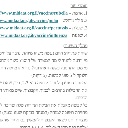
חומרי עזר
:
1. אדמת –
//www.midaat.org.il/vaccine/rubella/
2. פוליו מוחלש –
ww.midaat.org.il/vaccine/polio/
3. שעלת –
/www.midaat.org.il/vaccine/pertussis/
4. שפעת –
www.midaat.org.il/vaccine/influenza/
מהלך השיעור
:
שיחת פתיחה
: היום נעשה משהו מיוחד, נדבר על חיסו
מי יודעת להגיד לי מה המטרה של חיסון? כיצד מתחס
מי מכן התחסנה בשנה האחרונה? נגד איזו מחלה התחסנתן? 
חלוקה ל-5 סוגי קבוצות. (5 דקות)
המספר המועדף לחב
הדפים.
כל קבוצה מקבלת את חבילת הניירות שלה וצריכה ל
מחזירה תשובה למנחה (המנחה בודקת שענו נכונה)
שלהם לפני מתן השאלות. (10-15 דקות).