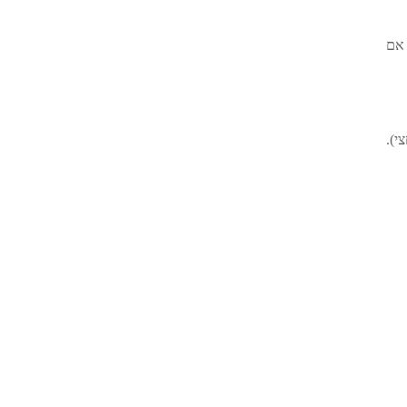
 אם
י).