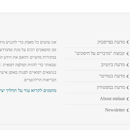
מדעת בפייסבוק
אנו עושים כל מאמץ כדי להנגיש מיד
זמן ומשאבים רבים על מנת שהמידע ה
קבוצת "מדברים על חיסונים"
במקורות מדעיים ותואם את הידע המק
מדעת ביוטיוב
שבאתר כדי להוות המלצה רפואית. א
בנושאים רפואיים לפנות באופן אישי
מדעת בטוויטר
הבריאות הרלוונטיים.
מדעת במסטודון
מוזמנים לקרוא עוד על תהליך יצי
about midaat
newsletter