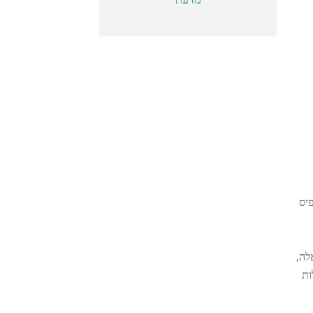
דפיס
לה,
ות