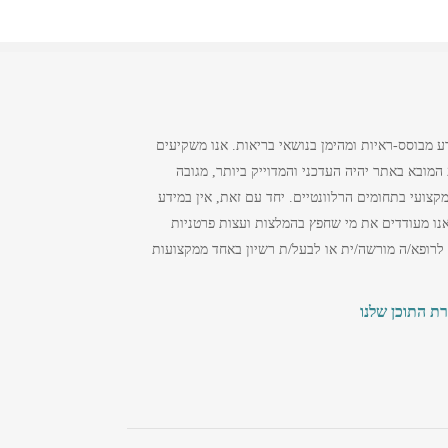
ע מבוסס-ראיות ומהימן בנושאי בריאות. אנו משקיעים
מובא באתר יהיה העדכני והמדוייק ביותר, מגובה
צועי בתחומים הרלוונטיים. יחד עם זאת, אין במידע
נו מעודדים את מי שחפץ בהמלצות ועצות פרטניות
 לרופא/ה מורשה/ית או לבעל/ת רשיון באחד ממקצועות
רת התוכן שלנו