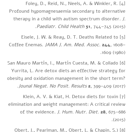
[4] Foley, D., Reid, N., Neels, A. & Winkler, R.
Profound hypomagnesaemia secondary to alternative
therapy in a child with autism spectrum disorder.
J.
Paediatr. Child Health
51
, 744–745 (2015).
[5] Eisele, J. W. & Reay, D. T. Deaths Related to
Coffee Enemas.
JAMA J. Am. Med. Assoc.
244
, 1608–
1609 (1980).
[6] San Mauro Martín, I., Martín Cuesta, M. & Collado
Yurrita, L. Are detox diets an effective strategy for
obesity and oxidation management in the short term?
Jounal Negat. No Posit. Results
2
, 399–409 (2017).
[7] Klein, A. V. & Kiat, H. Detox diets for toxin
elimination and weight management: A critical review
of the evidence.
J. Hum. Nutr. Diet.
28
, 675–686
(2015).
Obert, J., Pearlman, M., Obert, L. & Chapin, S.
[8] (