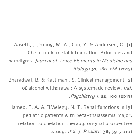
[1] Aaseth, J., Skaug, M. A., Cao, Y. & Andersen, O.
Chelation in metal intoxication-Principles and
paradigms.
Journal of Trace Elements in Medicine and
Biology
31
, 260–266 (2015).
[2] Bharadwaj, B. & Kattimani, S. Clinical management
of alcohol withdrawal: A systematic review.
Ind.
Psychiatry J.
22
, 100 (2013).
[3] Hamed, E. A. & ElMelegy, N. T. Renal functions in
pediatric patients with beta-thalassemia major:
relation to chelation therapy: original prospective
study.
Ital. J. Pediatr.
36
, 39 (2010).