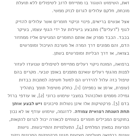
זאת, השימוש השגור בו מתייחס לרוב לטיפולים ללא תועלת
מוכחת, חלקם עלולים לגרום לנזק ממשי.
אצל אנשים בריאים, פינוי וניקוי חומרים אשר עלולים להזיק
לגוף ("רעלים") מתבצע ביעילות על ידי הגוף עצמו, בעיקר
בכבד. הכבד מפרק את אותם החומרים המגיעים אליו ממחזור
הדם, והם מפונים דרך המרה אל מערכת העיכול ומופרשים
בצואה, או דרך הכליות ומופרשים בשתן.
ברפואה, המונח ניקוי רעלים מתייחס לטיפולים שנועדו לעזור
לפנות מהגוף רעלים שאינם מתפנים באופן טבעי. מקרים בהם
טיפול כזה עלול להידרש הם למשל חשיפה למתכות כבדות
(עופרת, ארסן או כספית) [1], כחלק מטיפול תומך בתהליך
גמילה מסמים ואלכוהול במצבי שימוש כרוני [2], או עודפי ברזל
בדם [3]. פרקטיקות אלו אינן נטולות סיכונים
ויש לבצע אותן
תחת השגחה רפואית צמודה
. לדוגמה, שימוש עודף או לא נכון
בחוקנים המכילים חומרים בטוחים לכאורה יכול לגרום להקאות,
הפרעות במאזן המלחים [4], התעלפויות והתייבשות. גישות
שונות ברפואה משלימה מציעות מגוון פרקטיקות המכונות ניקוי