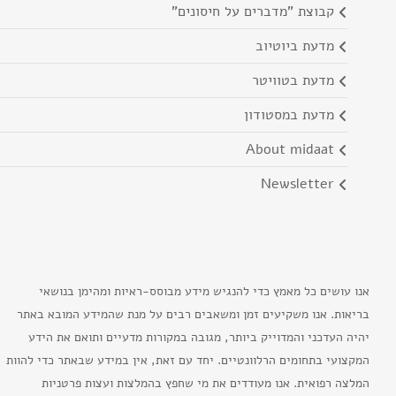
קבוצת "מדברים על חיסונים"
מדעת ביוטיוב
מדעת בטוויטר
מדעת במסטודון
about midaat
newsletter
אנו עושים כל מאמץ כדי להנגיש מידע מבוסס-ראיות ומהימן בנושאי
בריאות. אנו משקיעים זמן ומשאבים רבים על מנת שהמידע המובא באתר
יהיה העדכני והמדוייק ביותר, מגובה במקורות מדעיים ותואם את הידע
המקצועי בתחומים הרלוונטיים. יחד עם זאת, אין במידע שבאתר כדי להוות
המלצה רפואית. אנו מעודדים את מי שחפץ בהמלצות ועצות פרטניות