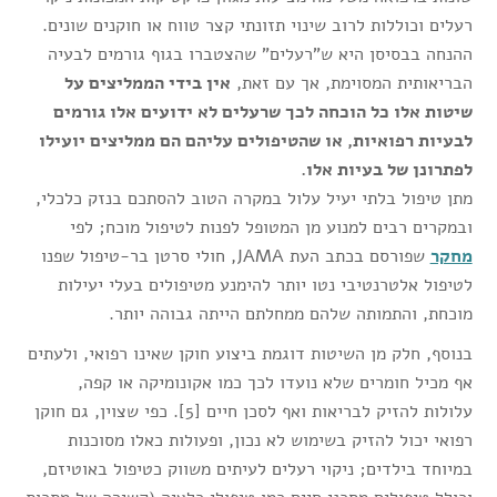
רעלים וכוללות לרוב שינוי תזונתי קצר טווח או חוקנים שונים.
ההנחה בבסיסן היא ש"רעלים" שהצטברו בגוף גורמים לבעיה
הבריאותית המסוימת, אך עם זאת,
אין בידי הממליצים על
שיטות אלו כל הוכחה לכך שרעלים לא ידועים אלו גורמים
לבעיות רפואיות, או שהטיפולים עליהם הם ממליצים יועילו
לפתרונן של בעיות אלו.
מתן טיפול בלתי יעיל עלול במקרה הטוב להסתכם בנזק כלכלי,
ובמקרים רבים למנוע מן המטופל לפנות לטיפול מוכח; לפי
מחקר
שפורסם בכתב העת JAMA, חולי סרטן בר-טיפול שפנו
לטיפול אלטרנטיבי נטו יותר להימנע מטיפולים בעלי יעילות
מוכחת, והתמותה שלהם ממחלתם הייתה גבוהה יותר.
בנוסף, חלק מן השיטות דוגמת ביצוע חוקן שאינו רפואי, ולעתים
אף מכיל חומרים שלא נועדו לכך כמו אקונומיקה או קפה,
עלולות להזיק לבריאות ואף לסכן חיים [5]. כפי שצוין, גם חוקן
רפואי יכול להזיק בשימוש לא נכון, ופעולות כאלו מסוכנות
במיוחד בילדים; ניקוי רעלים לעיתים משווק כטיפול באוטיזם,