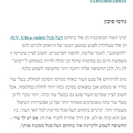
r-care/skin-cancer
גורמי סיכון
קרני האור המסוכנות הן אלו בתחום
העל-סגול (UV, Ultra-violet)
.
הן אלו שעלולות לפגוע במטען הגנטי של התאים ולגרום להם
"להשתגע", לאבד שליטה, ולהפוך לסרטניים. חשוב לציין שקרינה זו
משמשת היום גם במיטות שיזוף וכן יכולה להיות בשימוש ל"ייבוש"
לק ג'ל, ולכן החשיפה אליה רחבה יותר מחשיפה לשמש בלבד.
נהוג להתייחס אל צבע העור כאחד מגורמי הסיכון למחלה; בעלי עור
בהיר או מנומש אכן נמצאים בסיכון גבוה יותר לחלות במלנומה, אבל
חשוב לציין שסרטן העור פוגע גם בבעלי עור כהה. יותר מכך: לרוב
בעלי עור כהה מאובחנים מאוחר יותר ועל כן אפשרויות הטיפול
מעטות יותר. קרניים בתחום העל-סגול מזיקות לכל תאי העור, בין
אם הוא כהה או לא. אין דרך אחרת להגיד את זה:
אם יש לך עור –
החשיפה לשמש ולקרינת אור בתחום העל-סגול מסכנת אותך.