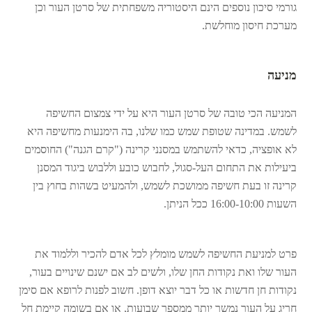
גורמי סיכון נוספים הינם היסטוריה משפחתית של סרטן העור וכן
מערכת חיסון מוחלשת.
מניעה
המניעה הכי טובה של סרטן העור היא על ידי צמצום החשיפה
לשמש. במדינה שטופת שמש כמו שלנו, בה הימנעות מחשיפה היא
לא אופציה, כדאי להשתמש במסנני קרינה ("קרם הגנה") החוסמים
ביעילות את התחום העל-סגול, לחבוש כובע וללבוש ביגוד המסנן
קרינה זו בעת חשיפה ממושכת לשמש, ולהמעיט בשהות בחוץ בין
השעות 16:00-10:00 ככל הניתן.
פרט למניעת החשיפה לשמש מומלץ לכל אדם להכיר וללמוד את
העור שלו ואת נקודות החן שלו, ולשים לב אם ישנם שינויים בעור,
נקודות חן חדשות או כל דבר יוצא דופן. חשוב לפנות לרופא אם סימן
חריג על העור נמשך יותר ממספר שבועות, או אם בשומה קיימת חל