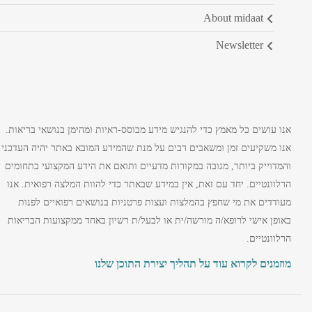
about midaat
newsletter
אנו עושים כל מאמץ כדי להנגיש מידע מבוסס-ראיות ומהימן בנושאי בריאות.
אנו משקיעים זמן ומשאבים רבים על מנת שהמידע המובא באתר יהיה העדכני
והמדוייק ביותר, מגובה במקורות מדעיים ותואם את הידע המקצועי בתחומים
הרלוונטיים. יחד עם זאת, אין במידע שבאתר כדי להוות המלצה רפואית. אנו
מעודדים את מי שחפץ בהמלצות ועצות פרטניות בנושאים רפואיים לפנות
באופן אישי לרופא/ה מורשה/ית או לבעל/ת רשיון באחד ממקצועות הבריאות
הרלוונטיים.
מוזמנים לקרוא עוד על תהליך יצירת התוכן שלנו