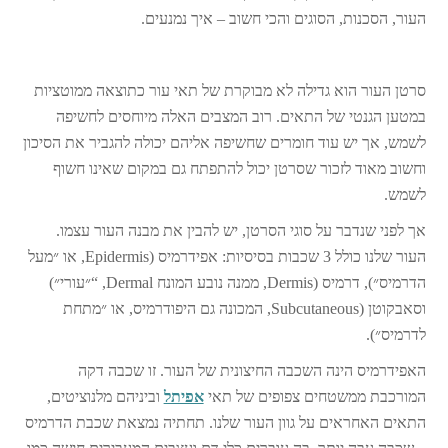
העור, הסכנות, הסוגים והכי חשוב – איך נמנעים.
סרטן העור הוא גדילה לא מבוקרת של תאי עור כתוצאה ממוטציות
במטען הגנטי של התאים. רוב המצבים האלה מיוחסים לחשיפה
לשמש, אך יש עוד חומרים שחשיפה אליהם יכולה להגביר את הסיכון
וחשוב מאוד לזכור שסרטן יכול להתפתח גם במקום שאינו חשוף
לשמש.
אך לפני שנדבר על סוגי הסרטן, יש להבין את מבנה העור עצמו.
העור שלנו כולל 3 שכבות בסיסיות: אפידרמיס (Epidermis, או ״מעל
הדרמיס״), דרמיס (Dermis, ממנה נובע המונח Dermal, “״עורי״)
וסאבקוטן (Subcutaneous, המכונה גם היפודרמיס, או ״מתחת
לדרמיס״).
האפידרמיס הינה השכבה החיצונית של העור. זו שכבה דקה
המורכבת ממשטחים צפופים של תאי
אפיתל
וביניהם מלנוציטים,
התאים האחראים על גוון העור שלנו. תחתיה נמצאת שכבת הדרמיס