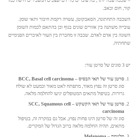
– שכבה עבה יותר, בה עוברים כלי דם ועצבים המעבירים חישה כמו
קור, חום וכאב.
השכבה התחתונה, הסאבקוטן, עשויה רקמת חיבור ותאי שומן.
עובייה משתנה בין אזורים שונים בגוף וכן בהתאם לכמות השומן
השונה בין אדם לאדם. שכבה זו מחברת בין העור לאיברים הפנימיים
שתחתיה.
יש 3 סוגים של סרטן עור:
סרטן עור של תאי הבסיס – BCC, Basal cell carcinoma
סוג סרטן זה נפוץ מאוד, מתפתח לאט מאוד וכמעט לא שולח
גרורות. בטיפול מתאים המטופלים יגיעו להחלמה מלאה.
סרטן עור של תאי הקשקש – SCC, Squamous cell
carcinoma
סוג זה של סרטן הינו פחות נפוץ, אבל גם במקרה זה, בטיפול
מתאים, תהיה החלמה מלאה ברוב הגדול של המקרים.
מלנומה – Melanoma