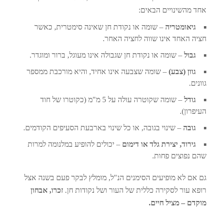
אחד מהשינויים הבאים:
גיאומטריה
– שומה או נקודת חן שאינה סימטרית, כאשר
חציה האחד אינו שווה לחציה האחר.
גבול
– שומה או נקודת חן שגבולה אינו מעוגל, ברור ומוגדר.
גוון (צבע)
– שומה שצבעה אינו אחיד, והיא מורכבת ממספר
גוונים.
גודל
– שומה שקוטרה עולה על 5 מ"מ (כקוטרו של חוד
העיפרון).
גובה
– שינוי בגובה, או כל שינוי בארבעת הסעיפים הקודמים.
גירוד, יצירת גלד או דימום
– יכולים להופיע במלנומה למרות
שהם נפוצים פחות.
גם אם לא מופיעים הסימנים הנ"ל, מומלץ לבקר פעם בשנה אצל
רופא עור לסקירה כללית של העור ושל נקודות חן.
זכרו, אבחון
מוקדם – מציל חיים.