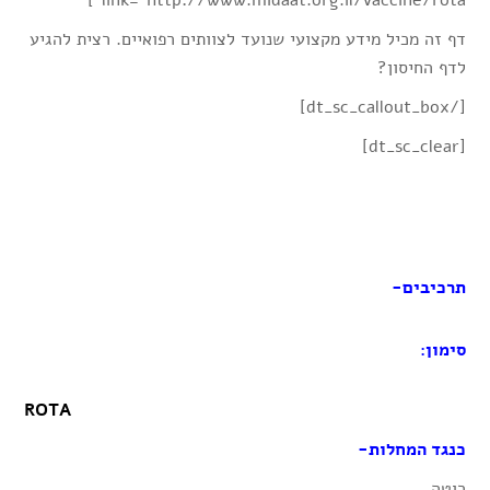
link="http://www.midaat.org.il/vaccine/rota"]
דף זה מכיל מידע מקצועי שנועד לצוותים רפואיים. רצית להגיע
לדף החיסון?
[/dt_sc_callout_box]
[dt_sc_clear]
תרכיבים-
סימון:
ROTA
כנגד המחלות-
רוטה