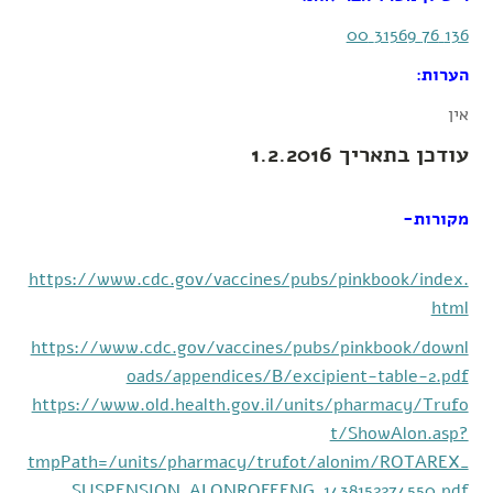
136 76 31569 00
הערות:
אין
עודכן בתאריך 1.2.2016
מקורות-
https://www.cdc.gov/vaccines/pubs/pinkbook/index.
html
https://www.cdc.gov/vaccines/pubs/pinkbook/downl
oads/appendices/B/excipient-table-2.pdf
https://www.old.health.gov.il/units/pharmacy/Trufo
t/ShowAlon.asp?
tmpPath=/units/pharmacy/trufot/alonim/ROTAREX_
SUSPENSION_ALONROFEENG_1438152274550.pdf