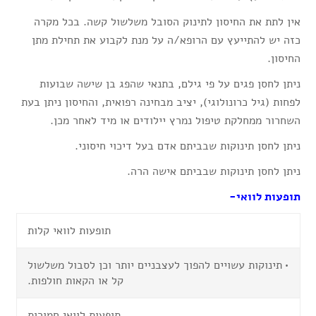
אין לתת את החיסון לתינוק הסובל משלשול קשה. בכל מקרה
כזה יש להתייעץ עם הרופא/ה על מנת לקבוע את תחילת מתן
החיסון.
ניתן לחסן פגים על פי גילם, בתנאי שהפג בן שישה שבועות
לפחות (גיל כרונולוגי), יציב מבחינה רפואית, והחיסון ניתן בעת
השחרור ממחלקת טיפול נמרץ יילודים או מיד לאחר מכן.
ניתן לחסן תינוקות שבביתם אדם בעל דיכוי חיסוני.
ניתן לחסן תינוקות שבביתם אישה הרה.
תופעות לוואי-
תופעות לוואי קלות
•
תינוקות עשויים להפוך לעצבניים יותר וכן לסבול משלשול
קל או הקאות חולפות.
תופעות לוואי חמורות