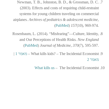
Newman, T. B., Johnston, B. D., & Grossman, D. C.
(2003). Effects and costs of requiring child-restraint
systems for young children traveling on commercial
airplanes.
Archives of pediatrics & adolescent medicine
,
(10), 969-974.
157
‏ (
PubMed
)
Rosenbaum, L. (2014). “Misfearing”—Culture, Identity,
and Our Perceptions of Health Risks.
New England
(7), 595-597.
370
,
Journal of Medicine
‏ (
PubMed
)
What kills kids? – The Incidental Economist –
מאמר 1
|
מאמר 2
What kills us
– The Incidental Economist