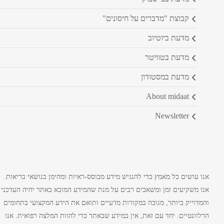
קבוצת "מדברים על חיסונים"
מדעת ביוטיוב
מדעת בטוויטר
מדעת במסטודון
about midaat
newsletter
אנו עושים כל מאמץ כדי להנגיש מידע מבוסס-ראיות ומהימן בנושאי בריאות.
אנו משקיעים זמן ומשאבים רבים על מנת שהמידע המובא באתר יהיה העדכני
והמדוייק ביותר, מגובה במקורות מדעיים ותואם את הידע המקצועי בתחומים
הרלוונטיים. יחד עם זאת, אין במידע שבאתר כדי להוות המלצה רפואית. אנו