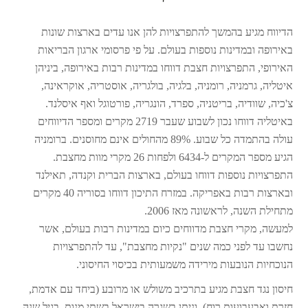
הדיווח מגיע בהמשך להתפרצויות להן אנו עדים בארצות שונות
באירופה ובמדינות נוספות בעולם. על פי פרסומי ארגון הבריאות
האירופי, התפרצויות חצבת דווחו במדינות רבות באירופה, ביניהן
איטליה, גרמניה, רומניה, בלגיה, בולגריה, אוסטריה, אוקראינה,
צ'כיה, שוודיה, בריטניה, ספרד, הונגריה, פורטוגל ואף איסלנד.
באיטליה דווחו נכון לשבוע שעבר 2719 מקרים ומספר הדיווחים
עולה בהתמדה כל שבוע. 89% מהחולים אינם מחוסנים. ברומניה
הגיע מספר המקרים ל-6434 ולפחות 26 מקרי מוות מחצבת.
התפרצויות נוספות דווחו בעולם, בארצות הברית וקנדה, תאילנד
ובארצות רבות באפריקה. במזרח התיכון דווחו בסוריה 40 מקרים
מתחילת השנה, לראשונה מאז 2006.
למעשה, מקרי חצבת מדווחים כיום במדינות רבות בעולם, אשר
נחשבו עד לפני כמה שנים "נקיות מחצבת", עד להתפרצויות
הנוכחיות הנובעות מירידה משמעותית בכיסוי החיסוני.
חיסון נגד חצבת מגיע בתרכיב משולש או מרובע (ביחד עם אדמת,
חזרת ואבעבועות רוח), וניתן בשגרה בישראל בשתי מנות, בגיל שנה