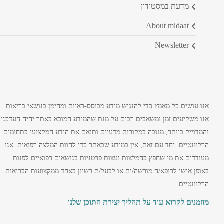
מדעת במסטודון
about midaat
newsletter
אנו עושים כל מאמץ כדי להנגיש מידע מבוסס-ראיות ומהימן בנושאי בריאות.
אנו משקיעים זמן ומשאבים רבים על מנת שהמידע המובא באתר יהיה העדכני
והמדוייק ביותר, מגובה במקורות מדעיים ותואם את הידע המקצועי בתחומים
הרלוונטיים. יחד עם זאת, אין במידע שבאתר כדי להוות המלצה רפואית. אנו
מעודדים את מי שחפץ בהמלצות ועצות פרטניות בנושאים רפואיים לפנות
באופן אישי לרופא/ה מורשה/ית או לבעל/ת רשיון באחד ממקצועות הבריאות
הרלוונטיים.
מוזמנים לקרוא עוד על תהליך יצירת התוכן שלנו