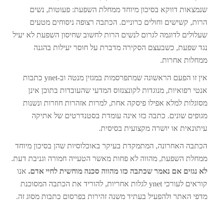
שנמצאות דווקא בסיכון מיוחד ממחלת השפעת: פעוטות, נשים
הרות, קשישים וחולים כרוניים. הכתבה רצופה ניסוחים מטעים
שעלולים לדוגמה לגרום לנשים הרות לחשוב שחיסון השפעת לא יעיל
נגד שפעת, כשבעצם הסקירה מדברת על חוסר יעילות בהגנה
ממחלות אחרות.
אין זו הפעם הראשונה שמתפרסמות במגזין מנטה וב-ynet כתבות
אנטי רפואיות, מנוגדות לקונצנזוס המדעי שהעובדות בתוכן אינן
מסוגלות למלא אפילו פיסקה אחת, למרות אזהרות חוזרות ונשנות
מגופים שונים. כתבה כזו אינה עומדת בסטנדרטים של אתיקה
עיתונאית או יושרה מקצועית בסיסית.
הכתבה האחרונה, המתמקדת בעיקר באוכלוסיות שהן בסיכון מיוחד
ממחלת השפעת, מהווה לא פחות מאשר הטעייה חמורה וגניבת דעת.
לא נגזים אם נאמר שכתבה כזו מהווה סכנה מוחשית לחיי אדם.
אנו
קוראים לעורכי ynet לגלות אחריות, להוריד את הכתבה המסוכנת
מדפי האתר ולהפעיל בעתיד משנה זהירות בפרסום כתבות מסוג זה.