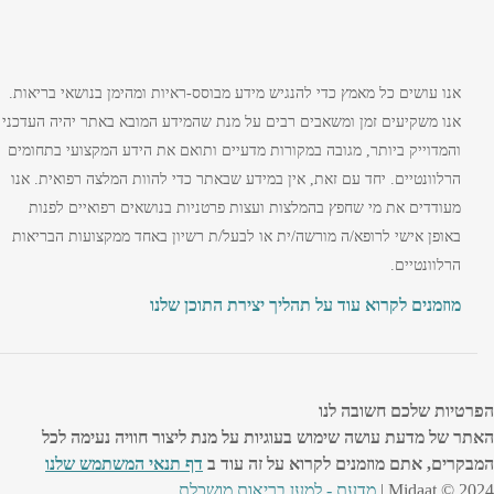
אנו עושים כל מאמץ כדי להנגיש מידע מבוסס-ראיות ומהימן בנושאי בריאות.
אנו משקיעים זמן ומשאבים רבים על מנת שהמידע המובא באתר יהיה העדכני
והמדוייק ביותר, מגובה במקורות מדעיים ותואם את הידע המקצועי בתחומים
הרלוונטיים. יחד עם זאת, אין במידע שבאתר כדי להוות המלצה רפואית. אנו
מעודדים את מי שחפץ בהמלצות ועצות פרטניות בנושאים רפואיים לפנות
באופן אישי לרופא/ה מורשה/ית או לבעל/ת רשיון באחד ממקצועות הבריאות
הרלוונטיים.
מוזמנים לקרוא עוד על תהליך יצירת התוכן שלנו
הפרטיות שלכם חשובה לנו
האתר של מדעת עושה שימוש בעוגיות על מנת ליצור חוויה נעימה לכל
המבקרים, אתם מוזמנים לקרוא על זה עוד ב
דף תנאי המשתמש שלנו
Midaat © 2024 |
מדעת - למען בריאות מושכלת