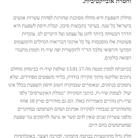
וחסרת אובייקטיביות.
מחלת השפעת היא מחלה מסוכנת שהורגת לפחות עשרות אנשים
בישראל כל שנה, בעיקר בקבוצות סיכון. קבלת חיסון לשפעת היא
הדרך הבטוחה ביותר להגן על עצמנו ועל היקרים לנו. עובדות
פשוטות אלו מוסכמות על כל ארגוני הבריאות הגדולים והקונצנזוס
המדעי והרפואי מלבד הד"ר לתקשורת יפה שיר-רז וקומץ מתנגדי
רפואה בולטים.
בכתבתה למגזין מנטה מה-13.01.17 שולפת שיר-רז בביטחון מוחלט
נתונים שלוקטו מתוך סקירה בודדת, בליווי משפטים מפחידים, שלא
נתמכים בנתונים, שאומרים שבמקרה הטוב חיסון השפעת בכלל אינו
יעיל. לעומת שיר-רז, כותבי הסקירה "נטולת האינטרסים" (לפי
שיר-רז) נזהרים מאמירות כאלו. הם גם מזהירים שרק 10 אחוז
מהמחקרים שנבחרו לסקירה אמינים ושהם השתמשו במחקרים
מלפני עשרות שנים שאין להם קשר או נגיעה לחיסונים נגד שפעת
שמשתמשים בהם היום.
חלק גדול מההטעיות בכתבה מתמקד, למרבה הצער, באוכלוסיות