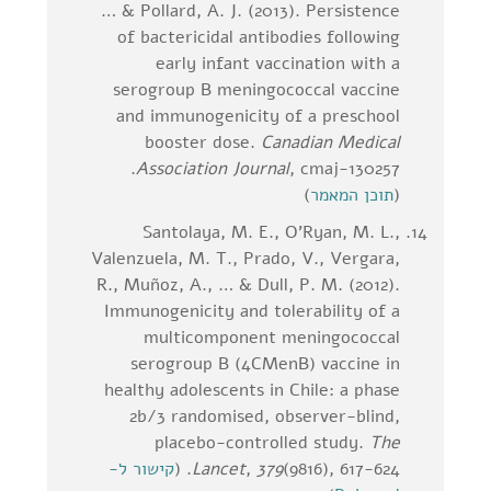
… & Pollard, A. J. (2013). Persistence
of bactericidal antibodies following
early infant vaccination with a
serogroup B meningococcal vaccine
and immunogenicity of a preschool
booster dose.
Canadian Medical
, cmaj-130257.
Association Journal
(
תוכן המאמר
)
Santolaya, M. E., O'Ryan, M. L.,
Valenzuela, M. T., Prado, V., Vergara,
R., Muñoz, A., … & Dull, P. M. (2012).
Immunogenicity and tolerability of a
multicomponent meningococcal
serogroup B (4CMenB) vaccine in
healthy adolescents in Chile: a phase
2b/3 randomised, observer-blind,
placebo-controlled study.
The
(9816), 617-624. (
379
,
Lancet
קישור ל-