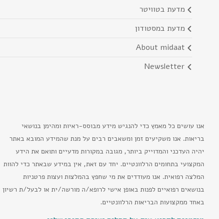
מדעת בטוויטר
מדעת במסטודון
about midaat
newsletter
אנו עושים כל מאמץ כדי להנגיש מידע מבוסס-ראיות ומהימן בנושאי
בריאות. אנו משקיעים זמן ומשאבים רבים על מנת שהמידע המובא באתר
יהיה העדכני והמדוייק ביותר, מגובה במקורות מדעיים ותואם את הידע
המקצועי בתחומים הרלוונטיים. יחד עם זאת, אין במידע שבאתר כדי להוות
המלצה רפואית. אנו מעודדים את מי שחפץ בהמלצות ועצות פרטניות
בנושאים רפואיים לפנות באופן אישי לרופא/ה מורשה/ית או לבעל/ת רשיון
באחד ממקצועות הבריאות הרלוונטיים.