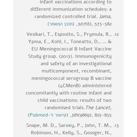
infant vaccinations according to
different immunization schedules: a
randomized controlled trial.
Jama
,
(6), 573-582. (
307
תוכן המאמר
)
Vesikari, T., Esposito, S., Prymula, R.,
Ypma, E., Kohl, I., Toneatto, D., … &
EU Meningococcal B Infant Vaccine
Study group. (2013). Immunogenicity
and safety of an investigational
multicomponent, recombinant,
meningococcal serogroup B vaccine
(4CMenB) administered
concomitantly with routine infant and
child vaccinations: results of two
randomised trials.
The Lancet
,
(9869), 825-835. (
381
קישור ל-Pubmed
)
Snape, M. D., Saroey, P., John, T. M.,
Robinson, H., Kelly, S., Gossger, N.,