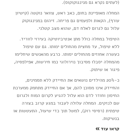
(לעתים נקרא גם מנינגוקוקוס).
המחלה מאופיינת בחום, כאב ראש, צוואר נוקשה (קישיון
עורף), הקאות ולפעמים גם פריחה. זיהום במנינגוקוק
עלול גם לגרום לאלח דם, שהוא מצב קטלני.
הטיפול במחלה כולל מתן אנטיביוטיקה בעירוי לווריד.
ללא טיפול, עד מחצית מהחולים ימותו. גם עם טיפול
כעשרה אחוזים מהחולים ימותו. כרבע מהאנשים שיחלימו
מהמחלה יסבלו מסיבוך נוירולוגי כמו חירשות, אפילפסיה,
פיגור או שיתוק.
כ-20% מהילדים נושאים את החיידק ללא תסמינים,
והחיידק אינו מסוכן להם, אך אם החיידק מתחמק ממערכת
החיסון וחודר לדם הוא עלול להגיע לקרום המוח ולגרום
שם לנזקים. המחלה עלולה לעבור במגע קרוב בצורה
טיפתית (רסיסי רוק), למשל תוך כדי שיעול, התעטשות או
בנשיקות.
קראו עוד