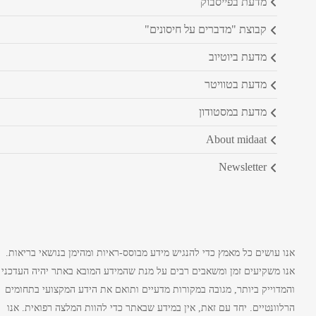
מדעת בפייסבוק
קבוצת "מדברים על חיסונים"
מדעת ביוטיוב
מדעת בטוויטר
מדעת במסטודון
about midaat
newsletter
אנו עושים כל מאמץ כדי להנגיש מידע מבוסס-ראיות ומהימן בנושאי בריאות.
אנו משקיעים זמן ומשאבים רבים על מנת שהמידע המובא באתר יהיה העדכני
והמדוייק ביותר, מגובה במקורות מדעיים ותואם את הידע המקצועי בתחומים
הרלוונטיים. יחד עם זאת, אין במידע שבאתר כדי להוות המלצה רפואית. אנו