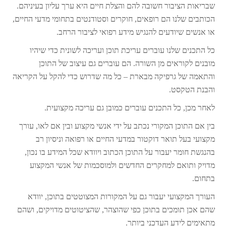
שבריאות הציבור חשובה להם והצלת חיים היא ערך עליון בעיניהם.
הכותבים שלנו הם רופאים, חוקרים וסטודנטים בתחומי מדעי החיים,
או אנשים שיודעים להנגיש מידע רפואי לציבור הרחב.
כל התכנים שלנו עוברים עריכת תוכן ועריכה לשונית כדי שיהיו
מובנים לקוראים מן השורה. הם עוברים גם עיצוב של התוכן
והתאמה של גרפיקה מבארת – כל מה שדרוש כדי להקל על הקריאה
והבנת הטקסט.
לאחר מכן, כל התכנים עוברים כמובן גם עריכה מקצועית.
בין אם התוכן המקורי נכתב על ידי אנשי מקצוע ובין אם לאו, עורך
מקצועי בעל תואר דוקטור במדעי החיים או רפואה וניסיון רב
בהנגשת חומר יעבור על התוכן הכתוב ויוודא שכל המידע בו נכון,
מדויק ותואם למחקרים החדשים ולמוסכמות של אנשי המקצוע
בתחום.
העורך המקצועי יעבור גם על המקורות המצוטטים בתוכן, יוודא
שהם אכן תומכים בתוכן כפי שהוצהר, שהציטוטים מדויקים, ושהם
מתאימים לידע העדכני ביותר.