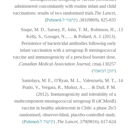
administered concomitantly with routine infant and child
vaccinations: results of two randomised trials.
The Lancet
,
(9869), 825-835. (
381
קישור ל-Pubmed
)
Snape, M. D., Saroey, P., John, T. M., Robinson, H.,
Kelly, S., Gossger, N., … & Pollard, A. J. (2013).
Persistence of bactericidal antibodies following early
infant vaccination with a serogroup B meningococcal
vaccine and immunogenicity of a preschool booster dose.
, cmaj-130257.
Canadian Medical Association Journal
(
תוכן המאמר
)
Santolaya, M. E., O'Ryan, M. L., Valenzuela, M. T.,
Prado, V., Vergara, R., Muñoz, A., … & Dull, P. M.
(2012). Immunogenicity and tolerability of a
multicomponent meningococcal serogroup B (4CMenB)
vaccine in healthy adolescents in Chile: a phase 2b/3
randomised, observer-blind, placebo-controlled study.
(9816), 617-624. (
379
,
The Lancet
קישור ל-Pubmed
)