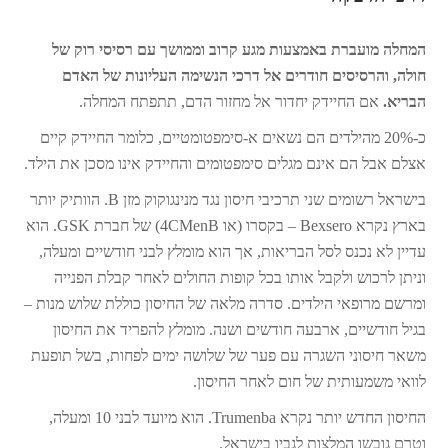
המחלה מועברת באמצעות מגע קרוב וממושך עם רסיסי רוק של
חולה, והרסיסים חודרים אל דרכי הנשימה העליונות של האדם
הבריא.
אם החיידק יחדור אל מחזור הדם, תתפתח המחלה.
כ-20% מהילדים הם נשאים א-סימפטומטיים, כלומר החיידק קיים
אצלם אבל הם אינם מגלים סימפטומים והחיידק אינו מסכן את הילד.
בישראל רשומים שני תרכיבי חיסון נגד מנינגוקוק מזן B. הוותיק יותר
בארץ נקרא Bexsero – בקסרו (או 4CMenB) של חברת GSK. הוא
עדיין לא נכנס לסל הבריאות, אך הוא מומלץ לבני חודשיים ומעלה,
וניתן לרכוש ולקבל אותו בכל קופות החולים לאחר קבלת הפנייה
ומרשם מרופאי הילדים. סדרה מלאה של החיסון כוללת שלוש מנות –
בגיל חודשיים, ארבעה חודשים ושנה. מומלץ להפריד את החיסון
משאר חיסוני השגרה עם פער של שלושה ימים לפחות, בשל תופעת
לוואי משמעותית של חום לאחר החיסון.
החיסון החדש יותר נקרא Trumenba. הוא מיועד לבני 10 ומעלה,
וטרם גובשו המלצות לגביו בישראל.