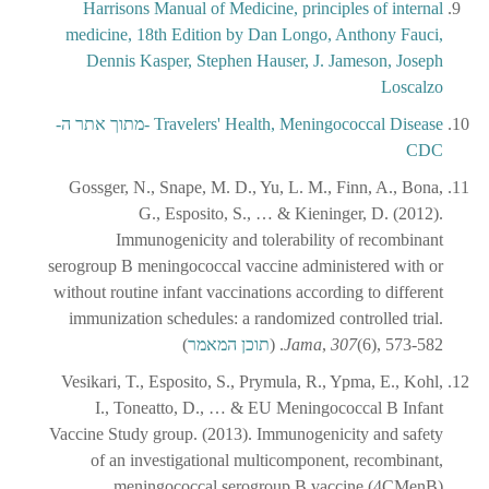
Harrisons Manual of Medicine, principles of internal
medicine, 18th Edition by Dan Longo, Anthony Fauci,
Dennis Kasper, Stephen Hauser, J. Jameson, Joseph
Loscalzo
Travelers' Health, Meningococcal Disease -מתוך אתר ה-
CDC
Gossger, N., Snape, M. D., Yu, L. M., Finn, A., Bona,
G., Esposito, S., … & Kieninger, D. (2012).
Immunogenicity and tolerability of recombinant
serogroup B meningococcal vaccine administered with or
without routine infant vaccinations according to different
immunization schedules: a randomized controlled trial.
(6), 573-582. (
307
,
Jama
תוכן המאמר
)
Vesikari, T., Esposito, S., Prymula, R., Ypma, E., Kohl,
I., Toneatto, D., … & EU Meningococcal B Infant
Vaccine Study group. (2013). Immunogenicity and safety
of an investigational multicomponent, recombinant,
meningococcal serogroup B vaccine (4CMenB)