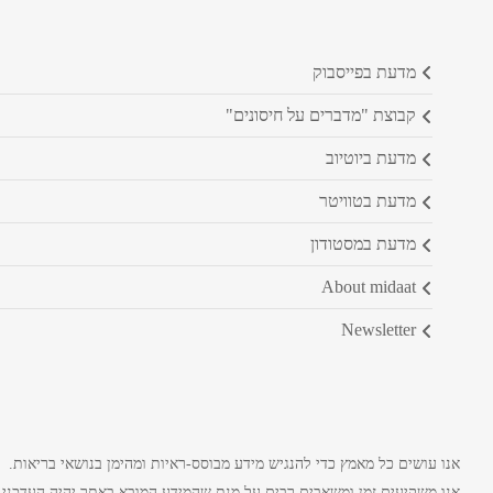
מדעת בפייסבוק
קבוצת "מדברים על חיסונים"
מדעת ביוטיוב
מדעת בטוויטר
מדעת במסטודון
about midaat
newsletter
אנו עושים כל מאמץ כדי להנגיש מידע מבוסס-ראיות ומהימן בנושאי בריאות.
אנו משקיעים זמן ומשאבים רבים על מנת שהמידע המובא באתר יהיה העדכני